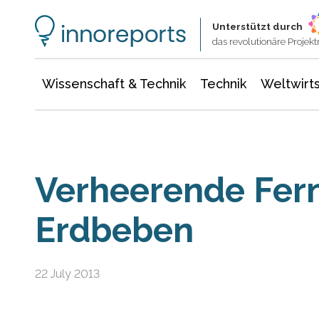
Wissenschaft & Technik
Informationstechnologie
Energie & Elektrotechnik
Unterstützt durch
das revolutionäre Proje
Wissenschaft & Technik
Technik
Weltwirts
Verheerende Fer
Erdbeben
22 July 2013