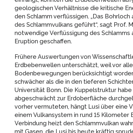
geologischen Verhältnisse die kritische E
den Schlamm verflüssigen. „Das Bohrloch a
des Schlammvulkans geführt“, sagt Prof. Mi
notwendige Verflüssigung des Schlamms a
Eruption geschaffen.
Frühere Auswertungen von Wissenschaftle
Erdbebenwellen unterschätzt, weil vor al
Bodenbewegungen berücksichtigt worden s
schwächer als die in den tieferen Schicht
Universität Bonn. Die Kuppelstruktur habe
abgeschwächt zur Erdoberfläche durchgel
vorher vermuteten, hängt Lusi über eine 
einem Vulkansystem in rund 15 Kilometer
Verbindung heizt den Schlammvulkan wahrs
mit Gasen, die Lusi bis heute kräftig sprude