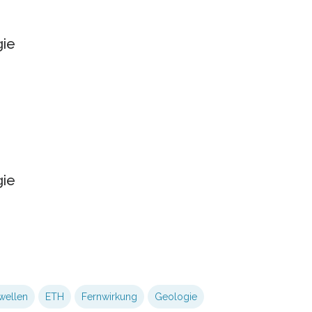
gie
gie
wellen
ETH
Fernwirkung
Geologie