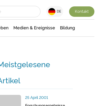
 Leben
Medien & Ereignisse
Interdisziplinäre Forschung
Veranstaltungsnachrichten
n Chemie
Gesellschaftswissenschaften
Kontakt
DE
eben
Medien & Ereignisse
Bildung
Meistgelesene
Artikel
25 April 2001
Forschungsergebnisse