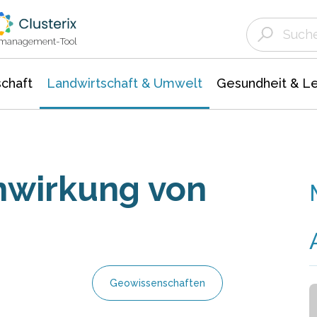
Landwirtschaft & Umwelt
Gesundheit &
Agrar- Forstwissenschaften
Unternehmensmeldungen
Biowissenschafte
Ökologie Umwelt- Naturschutz
ktmanagement-Tool
chaft
Landwirtschaft & Umwelt
Gesundheit & L
nwirkung von
Geowissenschaften