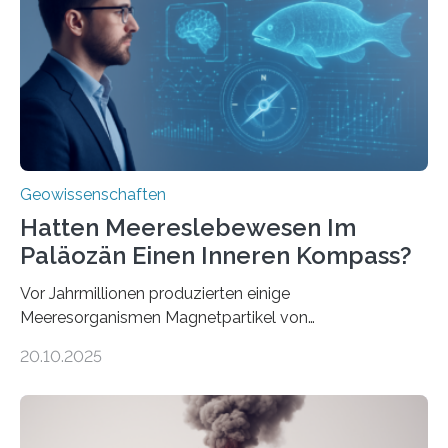
Forschungsergebnisse zusammen und interpretiert sie
neu, um zu erklären, wie Eisen, das aus hydrothermalen
Systemen freigesetzt wird, über ganze Ozeanbecken
transportiert werden kann. „Das…
Geowissenschaften
Hatten Meereslebewesen Im
Paläozän Einen Inneren Kompass?
Vor Jahrmillionen produzierten einige
Meeresorganismen Magnetpartikel von
ungewöhnlicher Größe, die heute als Fossilien in
20.10.2025
Sedimenten zu finden sind. Nun ist es einem
internationalen Team gelungen, die magnetischen
Domänen auf einem dieser „Riesenmagnetfossilien” mit
einer raffinierten Methode an der Diamond-