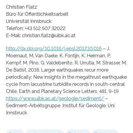
Christian Flatz
Büro für Öffentlichkeitsarbeit
Universität Innsbruck
Telefon: +43 512 507 32022
E-Mail: christian.flatz@uibk.ac.at
http://dx.doi.org/10.1016/j.epsl.2017.10.016
– J.
Moernaut, M. Van Daele, K. Fontijn, K. Heirman, P.
Kempf, M. Pino, G. Valdebenito, R. Urrutia, M. Strasser, M.
De Batist, 2018. Larger earthquakes recur more
periodically: New insights in the megathrust earthquake
cycle from lacustrine turbidite records in south-central
Chile, Earth and Planetary Science Letters, 481, 9-19
https://www.uibk.ac.at/geologie/sediment/
–
Sediment-Arbeitsgruppe, Institut für Geologie, Uni
Innsbruck