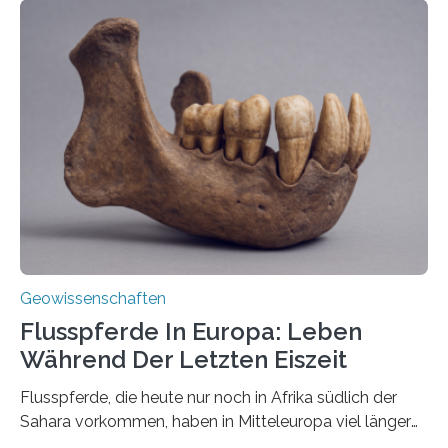
erzeugt durch Magma oder Gase, die sich durch
Schlote einen Weg nach oben bahnen? Jun.-Prof. Dr.
Miriam Christina Reiss, Vulkanseismologin an der
Johannes Gutenberg-Universität Mainz (JGU), und ihr
Team haben am Vulkan Oldoinyo Lengai in Tansania
solche Tremore lokalisiert. „Wir konnten die Tremore
nicht nur nachweisen, sondern ihren Ort in…
Geowissenschaften
Flusspferde In Europa: Leben
Während Der Letzten Eiszeit
Flusspferde, die heute nur noch in Afrika südlich der
Sahara vorkommen, haben in Mitteleuropa viel länger
überlebt, als bisher angenommen. Analysen von