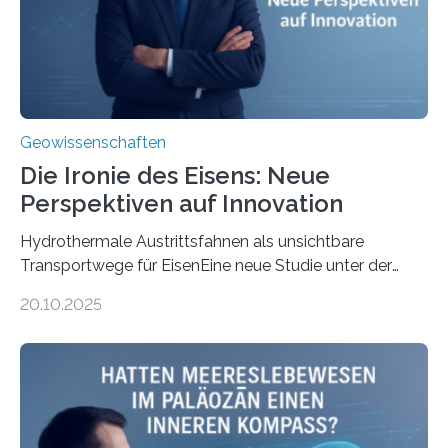
Geowissenschaften
Die Ironie des Eisens: Neue
Perspektiven auf Innovation
Hydrothermale Austrittsfahnen als unsichtbare
Transportwege für EisenEine neue Studie unter der
Leitung des MARUM – Zentrum für Marine
20.10.2025
Umweltwissenschaften der Universität Bremen –
beleuchtet, wie hydrothermale Quellen am
Meeresboden die Eisenverfügbarkeit und den globalen
Stoffkreislauf im Ozean prägen. Die Überblicksstudie
mit dem Titel „Iron’s Irony“ ist in Communications Earth
& Environment erschienen. Die Studie fasst bestehende