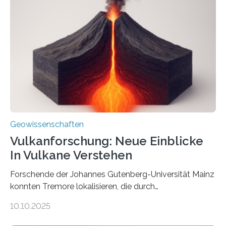
Röntgenquelle zu kartieren. Ihre Analyse zeigt, dass
diese Partikel es den Organismen ermöglicht haben
könnten, winzige Schwankungen sowohl in der
Richtung als auch in der Intensität des Erdmagnetfelds
wahrzunehmen. Dadurch konnten sie sich verorten und
über den Ozean navigieren. Vor einigen Jahren…
Geowissenschaften
Vulkanforschung: Neue Einblicke
In Vulkane Verstehen
Forschende der Johannes Gutenberg-Universität Mainz
konnten Tremore lokalisieren, die durch
Magmabewegungen ausgelöst werden. Wie tickt ein
10.10.2025
Vulkan? Was passiert in der Erde darunter? Wo
entstehen Erschütterungen – Tremore genannt –