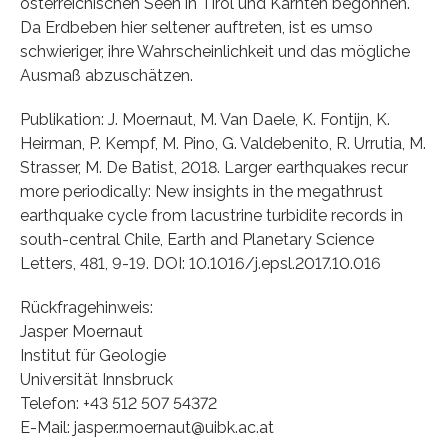
österreichischen Seen in Tirol und Kärnten begonnen.
Da Erdbeben hier seltener auftreten, ist es umso
schwieriger, ihre Wahrscheinlichkeit und das mögliche
Ausmaß abzuschätzen.
Publikation: J. Moernaut, M. Van Daele, K. Fontijn, K.
Heirman, P. Kempf, M. Pino, G. Valdebenito, R. Urrutia, M.
Strasser, M. De Batist, 2018. Larger earthquakes recur
more periodically: New insights in the megathrust
earthquake cycle from lacustrine turbidite records in
south-central Chile, Earth and Planetary Science
Letters, 481, 9-19. DOI: 10.1016/j.epsl.2017.10.016
Rückfragehinweis:
Jasper Moernaut
Institut für Geologie
Universität Innsbruck
Telefon: +43 512 507 54372
E-Mail: jasper.moernaut@uibk.ac.at