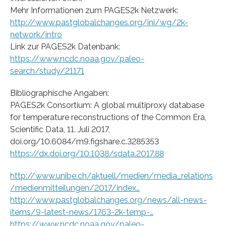
Mehr Informationen zum PAGES2k Netzwerk:
http://www.pastglobalchanges.org/ini/wg/2k-
network/intro
Link zur PAGES2k Datenbank:
https://www.ncdc.noaa.gov/paleo-
search/study/21171
Bibliographische Angaben:
PAGES2k Consortium: A global multiproxy database
for temperature reconstructions of the Common Era,
Scientific Data, 11. Juli 2017,
doi.org/10.6084/m9.figshare.c.3285353
https://dx.doi.org/10.1038/sdata.2017.88
http://www.unibe.ch/aktuell/medien/media_relations
/medienmitteilungen/2017/index…
http://www.pastglobalchanges.org/news/all-news-
items/9-latest-news/1763-2k-temp-…
https://www.ncdc.noaa.gov/paleo-