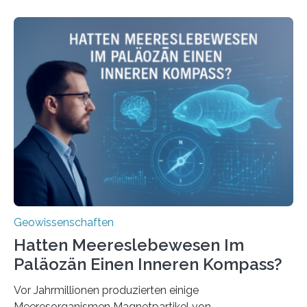
beleuchtet, wie hydrothermale Quellen am
Meeresboden die Eisenverfügbarkeit und den globalen
Stoffkreislauf im Ozean prägen. Die Überblicksstudie
mit dem Titel „Iron’s Irony“ ist in Communications Earth
& Environment erschienen. Die Studie fasst bestehende
Forschungsergebnisse zusammen und interpretiert sie
neu, um zu erklären, wie Eisen, das aus hydrothermalen
Systemen freigesetzt wird, über ganze Ozeanbecken
transportiert werden kann. „Das…
Geowissenschaften
Hatten Meereslebewesen Im
Paläozän Einen Inneren Kompass?
Vor Jahrmillionen produzierten einige
Meeresorganismen Magnetpartikel von