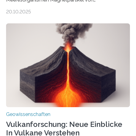
ungewöhnlicher Größe, die heute als Fossilien in
20.10.2025
Sedimenten zu finden sind. Nun ist es einem
internationalen Team gelungen, die magnetischen
Domänen auf einem dieser „Riesenmagnetfossilien” mit
einer raffinierten Methode an der Diamond-
Röntgenquelle zu kartieren. Ihre Analyse zeigt, dass
diese Partikel es den Organismen ermöglicht haben
könnten, winzige Schwankungen sowohl in der
Richtung als auch in der Intensität des Erdmagnetfelds
wahrzunehmen. Dadurch konnten sie sich verorten und
über den Ozean navigieren. Vor einigen Jahren…
Geowissenschaften
Vulkanforschung: Neue Einblicke
In Vulkane Verstehen