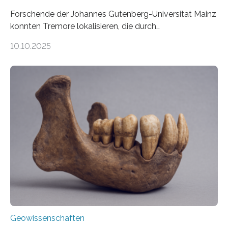
Forschende der Johannes Gutenberg-Universität Mainz
konnten Tremore lokalisieren, die durch
Magmabewegungen ausgelöst werden. Wie tickt ein
10.10.2025
Vulkan? Was passiert in der Erde darunter? Wo
entstehen Erschütterungen – Tremore genannt –
erzeugt durch Magma oder Gase, die sich durch
Schlote einen Weg nach oben bahnen? Jun.-Prof. Dr.
Miriam Christina Reiss, Vulkanseismologin an der
Johannes Gutenberg-Universität Mainz (JGU), und ihr
Team haben am Vulkan Oldoinyo Lengai in Tansania
solche Tremore lokalisiert. „Wir konnten die Tremore
nicht nur nachweisen, sondern ihren Ort in…
Geowissenschaften