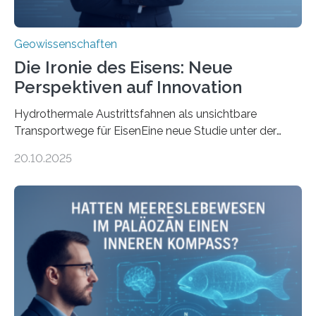
Geowissenschaften
Die Ironie des Eisens: Neue
Perspektiven auf Innovation
Hydrothermale Austrittsfahnen als unsichtbare
Transportwege für EisenEine neue Studie unter der
Leitung des MARUM – Zentrum für Marine
20.10.2025
Umweltwissenschaften der Universität Bremen –
beleuchtet, wie hydrothermale Quellen am
Meeresboden die Eisenverfügbarkeit und den globalen
Stoffkreislauf im Ozean prägen. Die Überblicksstudie
mit dem Titel „Iron’s Irony“ ist in Communications Earth
& Environment erschienen. Die Studie fasst bestehende
Forschungsergebnisse zusammen und interpretiert sie
neu, um zu erklären, wie Eisen, das aus hydrothermalen
Systemen freigesetzt wird, über ganze Ozeanbecken