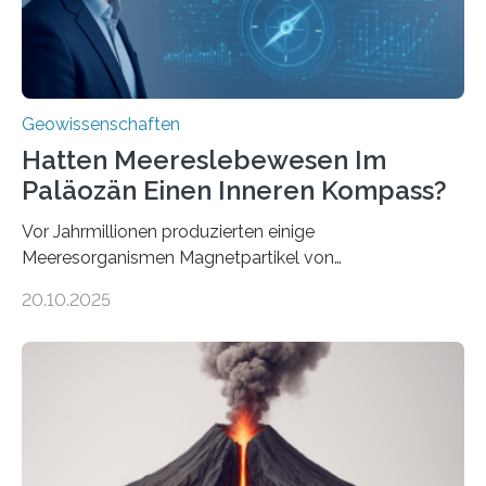
transportiert werden kann. „Das…
Geowissenschaften
Hatten Meereslebewesen Im
Paläozän Einen Inneren Kompass?
Vor Jahrmillionen produzierten einige
Meeresorganismen Magnetpartikel von
ungewöhnlicher Größe, die heute als Fossilien in
20.10.2025
Sedimenten zu finden sind. Nun ist es einem
internationalen Team gelungen, die magnetischen
Domänen auf einem dieser „Riesenmagnetfossilien” mit
einer raffinierten Methode an der Diamond-
Röntgenquelle zu kartieren. Ihre Analyse zeigt, dass
diese Partikel es den Organismen ermöglicht haben
könnten, winzige Schwankungen sowohl in der