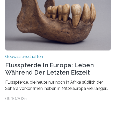
Johannes Gutenberg-Universität Mainz (JGU), und ihr
Team haben am Vulkan Oldoinyo Lengai in Tansania
solche Tremore lokalisiert. „Wir konnten die Tremore
nicht nur nachweisen, sondern ihren Ort in…
Geowissenschaften
Flusspferde In Europa: Leben
Während Der Letzten Eiszeit
Flusspferde, die heute nur noch in Afrika südlich der
Sahara vorkommen, haben in Mitteleuropa viel länger
überlebt, als bisher angenommen. Analysen von
09.10.2025
Knochenfunden zeigen, dass Flusspferde noch vor
etwa 47.000 bis 31.000 Jahren im Oberrheingraben
lebten, also während der letzten Eiszeit. Ein