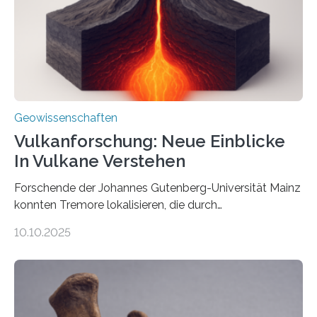
Richtung als auch in der Intensität des Erdmagnetfelds
wahrzunehmen. Dadurch konnten sie sich verorten und
über den Ozean navigieren. Vor einigen Jahren…
Geowissenschaften
Vulkanforschung: Neue Einblicke
In Vulkane Verstehen
Forschende der Johannes Gutenberg-Universität Mainz
konnten Tremore lokalisieren, die durch
Magmabewegungen ausgelöst werden. Wie tickt ein
10.10.2025
Vulkan? Was passiert in der Erde darunter? Wo
entstehen Erschütterungen – Tremore genannt –
erzeugt durch Magma oder Gase, die sich durch
Schlote einen Weg nach oben bahnen? Jun.-Prof. Dr.
Miriam Christina Reiss, Vulkanseismologin an der