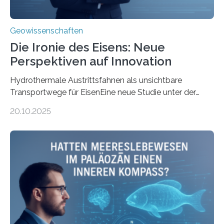
Geowissenschaften
Die Ironie des Eisens: Neue
Perspektiven auf Innovation
Hydrothermale Austrittsfahnen als unsichtbare
Transportwege für EisenEine neue Studie unter der
Leitung des MARUM – Zentrum für Marine
20.10.2025
Umweltwissenschaften der Universität Bremen –
beleuchtet, wie hydrothermale Quellen am
Meeresboden die Eisenverfügbarkeit und den globalen
Stoffkreislauf im Ozean prägen. Die Überblicksstudie
mit dem Titel „Iron’s Irony“ ist in Communications Earth
& Environment erschienen. Die Studie fasst bestehende
Forschungsergebnisse zusammen und interpretiert sie
neu, um zu erklären, wie Eisen, das aus hydrothermalen
Systemen freigesetzt wird, über ganze Ozeanbecken