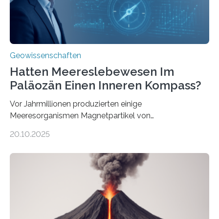
transportiert werden kann. „Das…
Geowissenschaften
Hatten Meereslebewesen Im
Paläozän Einen Inneren Kompass?
Vor Jahrmillionen produzierten einige
Meeresorganismen Magnetpartikel von
ungewöhnlicher Größe, die heute als Fossilien in
20.10.2025
Sedimenten zu finden sind. Nun ist es einem
internationalen Team gelungen, die magnetischen
Domänen auf einem dieser „Riesenmagnetfossilien” mit
einer raffinierten Methode an der Diamond-
Röntgenquelle zu kartieren. Ihre Analyse zeigt, dass
diese Partikel es den Organismen ermöglicht haben
könnten, winzige Schwankungen sowohl in der