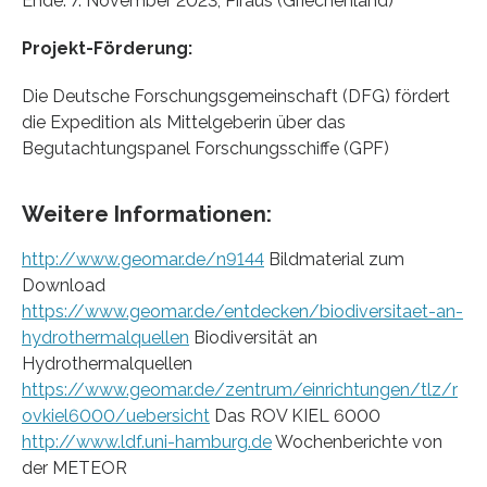
Ende: 7. November 2023, Piräus (Griechenland)
Projekt-Förderung:
Die Deutsche Forschungsgemeinschaft (DFG) fördert
die Expedition als Mittelgeberin über das
Begutachtungspanel Forschungsschiffe (GPF)
Weitere Informationen:
http://www.geomar.de/n9144
Bildmaterial zum
Download
https://www.geomar.de/entdecken/biodiversitaet-an-
hydrothermalquellen
Biodiversität an
Hydrothermalquellen
https://www.geomar.de/zentrum/einrichtungen/tlz/r
ovkiel6000/uebersicht
Das ROV KIEL 6000
http://www.ldf.uni-hamburg.de
Wochenberichte von
der METEOR