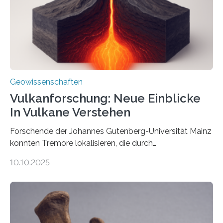
Richtung als auch in der Intensität des Erdmagnetfelds
wahrzunehmen. Dadurch konnten sie sich verorten und
über den Ozean navigieren. Vor einigen Jahren…
Geowissenschaften
Vulkanforschung: Neue Einblicke
In Vulkane Verstehen
Forschende der Johannes Gutenberg-Universität Mainz
konnten Tremore lokalisieren, die durch
Magmabewegungen ausgelöst werden. Wie tickt ein
10.10.2025
Vulkan? Was passiert in der Erde darunter? Wo
entstehen Erschütterungen – Tremore genannt –
erzeugt durch Magma oder Gase, die sich durch
Schlote einen Weg nach oben bahnen? Jun.-Prof. Dr.
Miriam Christina Reiss, Vulkanseismologin an der