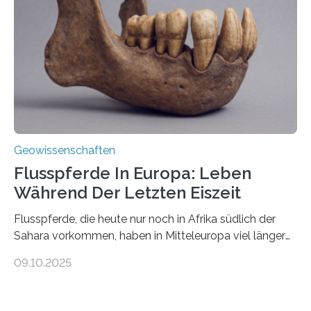
Johannes Gutenberg-Universität Mainz (JGU), und ihr
Team haben am Vulkan Oldoinyo Lengai in Tansania
solche Tremore lokalisiert. „Wir konnten die Tremore
nicht nur nachweisen, sondern ihren Ort in…
Geowissenschaften
Flusspferde In Europa: Leben
Während Der Letzten Eiszeit
Flusspferde, die heute nur noch in Afrika südlich der
Sahara vorkommen, haben in Mitteleuropa viel länger
überlebt, als bisher angenommen. Analysen von
09.10.2025
Knochenfunden zeigen, dass Flusspferde noch vor
etwa 47.000 bis 31.000 Jahren im Oberrheingraben
lebten, also während der letzten Eiszeit. Ein