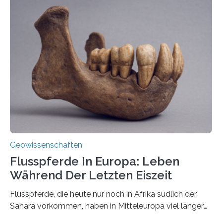
erzeugt durch Magma oder Gase, die sich durch
Schlote einen Weg nach oben bahnen? Jun.-Prof. Dr.
Miriam Christina Reiss, Vulkanseismologin an der
Johannes Gutenberg-Universität Mainz (JGU), und ihr
Team haben am Vulkan Oldoinyo Lengai in Tansania
solche Tremore lokalisiert. „Wir konnten die Tremore
nicht nur nachweisen, sondern ihren Ort in…
Geowissenschaften
Flusspferde In Europa: Leben
Während Der Letzten Eiszeit
Flusspferde, die heute nur noch in Afrika südlich der
Sahara vorkommen, haben in Mitteleuropa viel länger
überlebt, als bisher angenommen. Analysen von