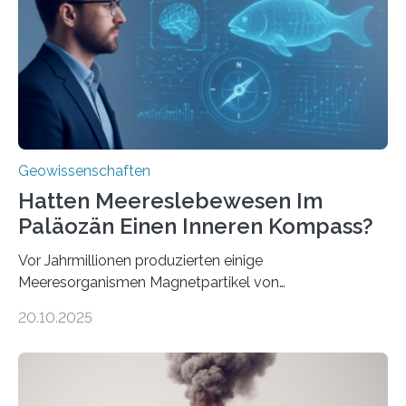
Forschungsergebnisse zusammen und interpretiert sie
neu, um zu erklären, wie Eisen, das aus hydrothermalen
Systemen freigesetzt wird, über ganze Ozeanbecken
transportiert werden kann. „Das…
Geowissenschaften
Hatten Meereslebewesen Im
Paläozän Einen Inneren Kompass?
Vor Jahrmillionen produzierten einige
Meeresorganismen Magnetpartikel von
ungewöhnlicher Größe, die heute als Fossilien in
20.10.2025
Sedimenten zu finden sind. Nun ist es einem
internationalen Team gelungen, die magnetischen
Domänen auf einem dieser „Riesenmagnetfossilien” mit
einer raffinierten Methode an der Diamond-