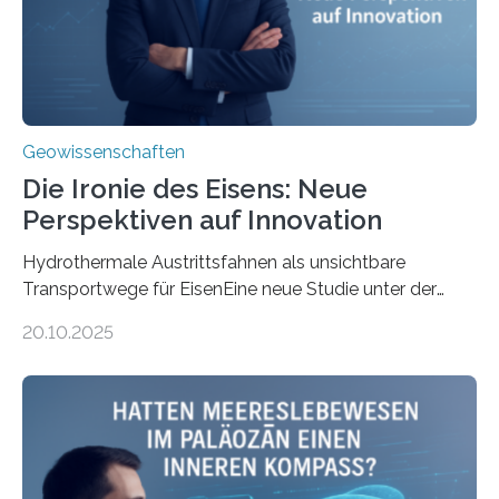
Geowissenschaften
Die Ironie des Eisens: Neue
Perspektiven auf Innovation
Hydrothermale Austrittsfahnen als unsichtbare
Transportwege für EisenEine neue Studie unter der
Leitung des MARUM – Zentrum für Marine
20.10.2025
Umweltwissenschaften der Universität Bremen –
beleuchtet, wie hydrothermale Quellen am
Meeresboden die Eisenverfügbarkeit und den globalen
Stoffkreislauf im Ozean prägen. Die Überblicksstudie
mit dem Titel „Iron’s Irony“ ist in Communications Earth
& Environment erschienen. Die Studie fasst bestehende