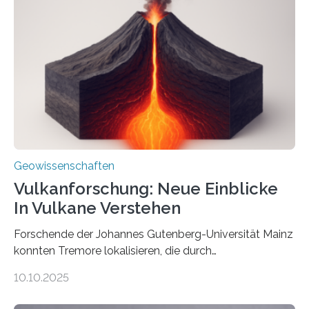
Röntgenquelle zu kartieren. Ihre Analyse zeigt, dass
diese Partikel es den Organismen ermöglicht haben
könnten, winzige Schwankungen sowohl in der
Richtung als auch in der Intensität des Erdmagnetfelds
wahrzunehmen. Dadurch konnten sie sich verorten und
über den Ozean navigieren. Vor einigen Jahren…
Geowissenschaften
Vulkanforschung: Neue Einblicke
In Vulkane Verstehen
Forschende der Johannes Gutenberg-Universität Mainz
konnten Tremore lokalisieren, die durch
Magmabewegungen ausgelöst werden. Wie tickt ein
10.10.2025
Vulkan? Was passiert in der Erde darunter? Wo
entstehen Erschütterungen – Tremore genannt –