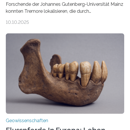
Forschende der Johannes Gutenberg-Universität Mainz
konnten Tremore lokalisieren, die durch
Magmabewegungen ausgelöst werden. Wie tickt ein
10.10.2025
Vulkan? Was passiert in der Erde darunter? Wo
entstehen Erschütterungen – Tremore genannt –
erzeugt durch Magma oder Gase, die sich durch
Schlote einen Weg nach oben bahnen? Jun.-Prof. Dr.
Miriam Christina Reiss, Vulkanseismologin an der
Johannes Gutenberg-Universität Mainz (JGU), und ihr
Team haben am Vulkan Oldoinyo Lengai in Tansania
solche Tremore lokalisiert. „Wir konnten die Tremore
nicht nur nachweisen, sondern ihren Ort in…
Geowissenschaften