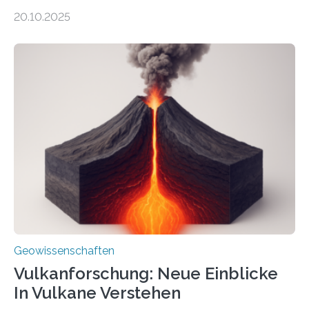
ungewöhnlicher Größe, die heute als Fossilien in
20.10.2025
Sedimenten zu finden sind. Nun ist es einem
internationalen Team gelungen, die magnetischen
Domänen auf einem dieser „Riesenmagnetfossilien” mit
einer raffinierten Methode an der Diamond-
Röntgenquelle zu kartieren. Ihre Analyse zeigt, dass
diese Partikel es den Organismen ermöglicht haben
könnten, winzige Schwankungen sowohl in der
Richtung als auch in der Intensität des Erdmagnetfelds
wahrzunehmen. Dadurch konnten sie sich verorten und
über den Ozean navigieren. Vor einigen Jahren…
Geowissenschaften
Vulkanforschung: Neue Einblicke
In Vulkane Verstehen