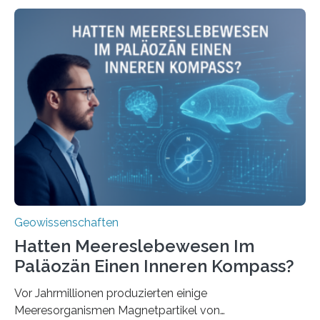
beleuchtet, wie hydrothermale Quellen am
Meeresboden die Eisenverfügbarkeit und den globalen
Stoffkreislauf im Ozean prägen. Die Überblicksstudie
mit dem Titel „Iron’s Irony“ ist in Communications Earth
& Environment erschienen. Die Studie fasst bestehende
Forschungsergebnisse zusammen und interpretiert sie
neu, um zu erklären, wie Eisen, das aus hydrothermalen
Systemen freigesetzt wird, über ganze Ozeanbecken
transportiert werden kann. „Das…
Geowissenschaften
Hatten Meereslebewesen Im
Paläozän Einen Inneren Kompass?
Vor Jahrmillionen produzierten einige
Meeresorganismen Magnetpartikel von