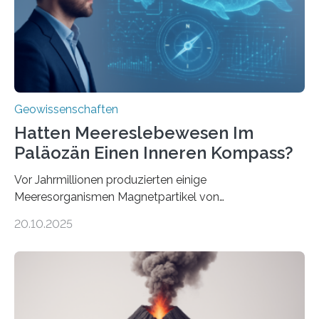
Systemen freigesetzt wird, über ganze Ozeanbecken
transportiert werden kann. „Das…
Geowissenschaften
Hatten Meereslebewesen Im
Paläozän Einen Inneren Kompass?
Vor Jahrmillionen produzierten einige
Meeresorganismen Magnetpartikel von
ungewöhnlicher Größe, die heute als Fossilien in
20.10.2025
Sedimenten zu finden sind. Nun ist es einem
internationalen Team gelungen, die magnetischen
Domänen auf einem dieser „Riesenmagnetfossilien” mit
einer raffinierten Methode an der Diamond-
Röntgenquelle zu kartieren. Ihre Analyse zeigt, dass
diese Partikel es den Organismen ermöglicht haben