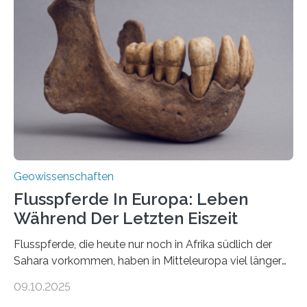
Schlote einen Weg nach oben bahnen? Jun.-Prof. Dr.
Miriam Christina Reiss, Vulkanseismologin an der
Johannes Gutenberg-Universität Mainz (JGU), und ihr
Team haben am Vulkan Oldoinyo Lengai in Tansania
solche Tremore lokalisiert. „Wir konnten die Tremore
nicht nur nachweisen, sondern ihren Ort in…
Geowissenschaften
Flusspferde In Europa: Leben
Während Der Letzten Eiszeit
Flusspferde, die heute nur noch in Afrika südlich der
Sahara vorkommen, haben in Mitteleuropa viel länger
überlebt, als bisher angenommen. Analysen von
09.10.2025
Knochenfunden zeigen, dass Flusspferde noch vor