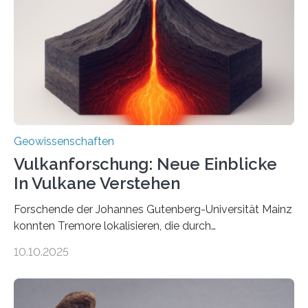
könnten, winzige Schwankungen sowohl in der
Richtung als auch in der Intensität des Erdmagnetfelds
wahrzunehmen. Dadurch konnten sie sich verorten und
über den Ozean navigieren. Vor einigen Jahren…
Geowissenschaften
Vulkanforschung: Neue Einblicke
In Vulkane Verstehen
Forschende der Johannes Gutenberg-Universität Mainz
konnten Tremore lokalisieren, die durch
Magmabewegungen ausgelöst werden. Wie tickt ein
10.10.2025
Vulkan? Was passiert in der Erde darunter? Wo
entstehen Erschütterungen – Tremore genannt –
erzeugt durch Magma oder Gase, die sich durch