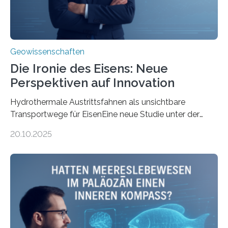
Geowissenschaften
Die Ironie des Eisens: Neue
Perspektiven auf Innovation
Hydrothermale Austrittsfahnen als unsichtbare
Transportwege für EisenEine neue Studie unter der
Leitung des MARUM – Zentrum für Marine
20.10.2025
Umweltwissenschaften der Universität Bremen –
beleuchtet, wie hydrothermale Quellen am
Meeresboden die Eisenverfügbarkeit und den globalen
Stoffkreislauf im Ozean prägen. Die Überblicksstudie
mit dem Titel „Iron’s Irony“ ist in Communications Earth
& Environment erschienen. Die Studie fasst bestehende
Forschungsergebnisse zusammen und interpretiert sie
neu, um zu erklären, wie Eisen, das aus hydrothermalen