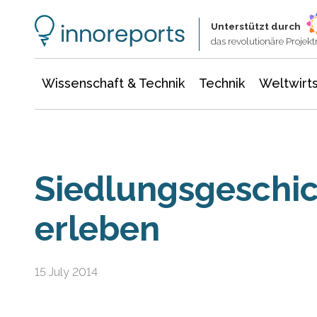
Wissenschaft & Technik
Informationstechnologie
Energie & Elektrotechnik
Unterstützt durch
das revolutionäre Proje
Wissenschaft & Technik
Technik
Weltwirts
Siedlungsgeschic
erleben
15 July 2014