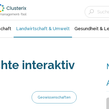
Landwirtschaft & Umwelt
Gesundheit &
Agrar- Forstwissenschaften
Unternehmensmeldungen
Biowissenschafte
Ökologie Umwelt- Naturschutz
ktmanagement-Tool
chaft
Landwirtschaft & Umwelt
Gesundheit & L
hte interaktiv
Geowissenschaften