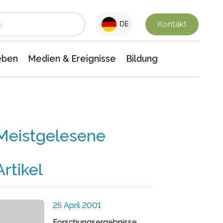
 Leben
Medien & Ereignisse
Interdisziplinäre Forschung
Veranstaltungsnachrichten
n Chemie
Gesellschaftswissenschaften
Kontakt
DE
eben
Medien & Ereignisse
Bildung
Meistgelesene
Artikel
25 April 2001
Forschungsergebnisse