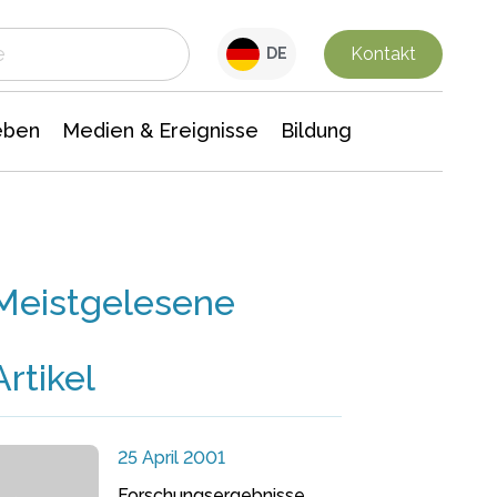
 Leben
Medien & Ereignisse
Interdisziplinäre Forschung
Veranstaltungsnachrichten
n Chemie
Gesellschaftswissenschaften
Kontakt
DE
eben
Medien & Ereignisse
Bildung
Meistgelesene
Artikel
25 April 2001
Forschungsergebnisse