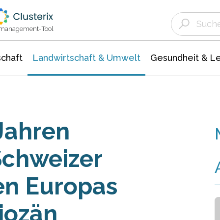
Landwirtschaft & Umwelt
Gesundheit &
Agrar- Forstwissenschaften
Unternehmensmeldungen
Biowissenschafte
Ökologie Umwelt- Naturschutz
ktmanagement-Tool
chaft
Landwirtschaft & Umwelt
Gesundheit & L
 Jahren
Schweizer
en Europas
iozän