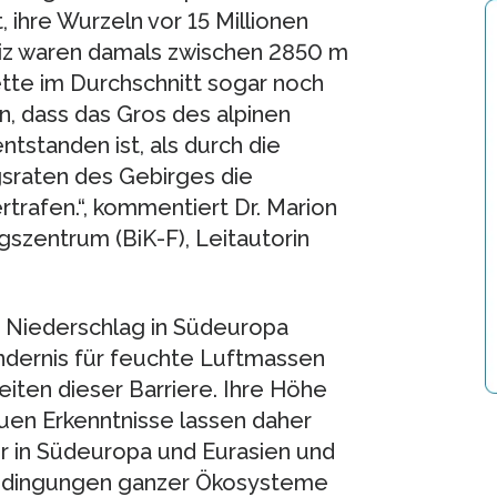
 ihre Wurzeln vor 15 Millionen
eiz waren damals zwischen 2850 m
tte im Durchschnitt sogar noch
en, dass das Gros des alpinen
ntstanden ist, als durch die
gsraten des Gebirges die
trafen.“, kommentiert Dr. Marion
gszentrum (BiK-F), Leitautorin
en Niederschlag in Südeuropa
indernis für feuchte Luftmassen
iten dieser Barriere. Ihre Höhe
euen Erkenntnisse lassen daher
r in Südeuropa und Eurasien und
sbedingungen ganzer Ökosysteme