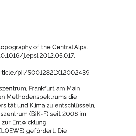
topography of the Central Alps.
10.1016/j.epsl.2012.05.017.
article/pii/S0012821X12002439
szentrum, Frankfurt am Main
gten Methodenspektrums die
ität und Klima zu entschlüsseln,
gszentrum (BiK‐F) seit 2008 im
 zur Entwicklung
 (LOEWE) gefördert. Die