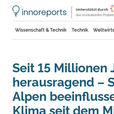
Wissenschaft & Technik
Informationstechnologie
Energie & Elektrotechnik
Unterstützt durch
das revolutionäre Proje
Wissenschaft & Technik
Technik
Weltwirts
Seit 15 Millionen
herausragend – 
Alpen beeinfluss
Klima seit dem M