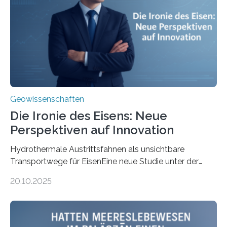
Geowissenschaften
Die Ironie des Eisens: Neue
Perspektiven auf Innovation
Hydrothermale Austrittsfahnen als unsichtbare
Transportwege für EisenEine neue Studie unter der
Leitung des MARUM – Zentrum für Marine
20.10.2025
Umweltwissenschaften der Universität Bremen –
beleuchtet, wie hydrothermale Quellen am
Meeresboden die Eisenverfügbarkeit und den globalen
Stoffkreislauf im Ozean prägen. Die Überblicksstudie