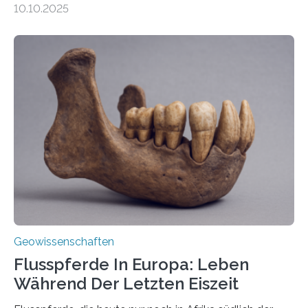
10.10.2025
Vulkan? Was passiert in der Erde darunter? Wo
entstehen Erschütterungen – Tremore genannt –
erzeugt durch Magma oder Gase, die sich durch
Schlote einen Weg nach oben bahnen? Jun.-Prof. Dr.
Miriam Christina Reiss, Vulkanseismologin an der
Johannes Gutenberg-Universität Mainz (JGU), und ihr
Team haben am Vulkan Oldoinyo Lengai in Tansania
solche Tremore lokalisiert. „Wir konnten die Tremore
nicht nur nachweisen, sondern ihren Ort in…
Geowissenschaften
Flusspferde In Europa: Leben
Während Der Letzten Eiszeit