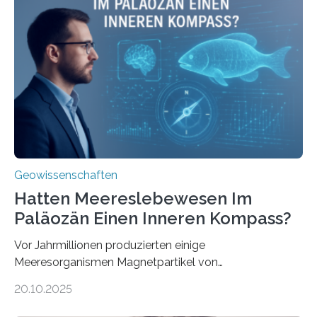
mit dem Titel „Iron’s Irony“ ist in Communications Earth
& Environment erschienen. Die Studie fasst bestehende
Forschungsergebnisse zusammen und interpretiert sie
neu, um zu erklären, wie Eisen, das aus hydrothermalen
Systemen freigesetzt wird, über ganze Ozeanbecken
transportiert werden kann. „Das…
Geowissenschaften
Hatten Meereslebewesen Im
Paläozän Einen Inneren Kompass?
Vor Jahrmillionen produzierten einige
Meeresorganismen Magnetpartikel von
ungewöhnlicher Größe, die heute als Fossilien in
20.10.2025
Sedimenten zu finden sind. Nun ist es einem
internationalen Team gelungen, die magnetischen