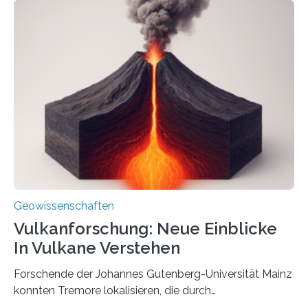
Domänen auf einem dieser „Riesenmagnetfossilien” mit
einer raffinierten Methode an der Diamond-
Röntgenquelle zu kartieren. Ihre Analyse zeigt, dass
diese Partikel es den Organismen ermöglicht haben
könnten, winzige Schwankungen sowohl in der
Richtung als auch in der Intensität des Erdmagnetfelds
wahrzunehmen. Dadurch konnten sie sich verorten und
über den Ozean navigieren. Vor einigen Jahren…
Geowissenschaften
Vulkanforschung: Neue Einblicke
In Vulkane Verstehen
Forschende der Johannes Gutenberg-Universität Mainz
konnten Tremore lokalisieren, die durch
Magmabewegungen ausgelöst werden. Wie tickt ein