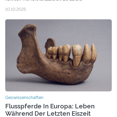
Magmabewegungen ausgelöst werden. Wie tickt ein
10.10.2025
Vulkan? Was passiert in der Erde darunter? Wo
entstehen Erschütterungen – Tremore genannt –
erzeugt durch Magma oder Gase, die sich durch
Schlote einen Weg nach oben bahnen? Jun.-Prof. Dr.
Miriam Christina Reiss, Vulkanseismologin an der
Johannes Gutenberg-Universität Mainz (JGU), und ihr
Team haben am Vulkan Oldoinyo Lengai in Tansania
solche Tremore lokalisiert. „Wir konnten die Tremore
nicht nur nachweisen, sondern ihren Ort in…
Geowissenschaften
Flusspferde In Europa: Leben
Während Der Letzten Eiszeit