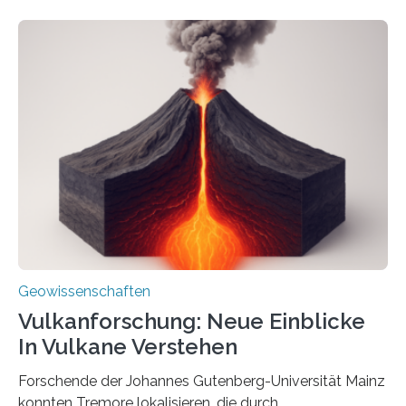
internationalen Team gelungen, die magnetischen
Domänen auf einem dieser „Riesenmagnetfossilien” mit
einer raffinierten Methode an der Diamond-
Röntgenquelle zu kartieren. Ihre Analyse zeigt, dass
diese Partikel es den Organismen ermöglicht haben
könnten, winzige Schwankungen sowohl in der
Richtung als auch in der Intensität des Erdmagnetfelds
wahrzunehmen. Dadurch konnten sie sich verorten und
über den Ozean navigieren. Vor einigen Jahren…
Geowissenschaften
Vulkanforschung: Neue Einblicke
In Vulkane Verstehen
Forschende der Johannes Gutenberg-Universität Mainz
konnten Tremore lokalisieren, die durch