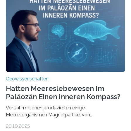
Stoffkreislauf im Ozean prägen. Die Überblicksstudie
mit dem Titel „Iron’s Irony“ ist in Communications Earth
& Environment erschienen. Die Studie fasst bestehende
Forschungsergebnisse zusammen und interpretiert sie
neu, um zu erklären, wie Eisen, das aus hydrothermalen
Systemen freigesetzt wird, über ganze Ozeanbecken
transportiert werden kann. „Das…
Geowissenschaften
Hatten Meereslebewesen Im
Paläozän Einen Inneren Kompass?
Vor Jahrmillionen produzierten einige
Meeresorganismen Magnetpartikel von
ungewöhnlicher Größe, die heute als Fossilien in
20.10.2025
Sedimenten zu finden sind. Nun ist es einem