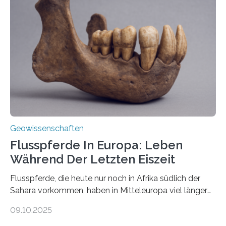
Miriam Christina Reiss, Vulkanseismologin an der
Johannes Gutenberg-Universität Mainz (JGU), und ihr
Team haben am Vulkan Oldoinyo Lengai in Tansania
solche Tremore lokalisiert. „Wir konnten die Tremore
nicht nur nachweisen, sondern ihren Ort in…
Geowissenschaften
Flusspferde In Europa: Leben
Während Der Letzten Eiszeit
Flusspferde, die heute nur noch in Afrika südlich der
Sahara vorkommen, haben in Mitteleuropa viel länger
überlebt, als bisher angenommen. Analysen von
09.10.2025
Knochenfunden zeigen, dass Flusspferde noch vor