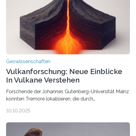
könnten, winzige Schwankungen sowohl in der
Richtung als auch in der Intensität des Erdmagnetfelds
wahrzunehmen. Dadurch konnten sie sich verorten und
über den Ozean navigieren. Vor einigen Jahren…
Geowissenschaften
Vulkanforschung: Neue Einblicke
In Vulkane Verstehen
Forschende der Johannes Gutenberg-Universität Mainz
konnten Tremore lokalisieren, die durch
Magmabewegungen ausgelöst werden. Wie tickt ein
10.10.2025
Vulkan? Was passiert in der Erde darunter? Wo
entstehen Erschütterungen – Tremore genannt –
erzeugt durch Magma oder Gase, die sich durch
Schlote einen Weg nach oben bahnen? Jun.-Prof. Dr.