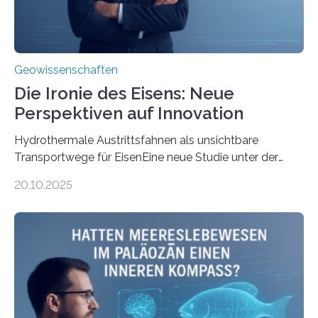
Geowissenschaften
Die Ironie des Eisens: Neue
Perspektiven auf Innovation
Hydrothermale Austrittsfahnen als unsichtbare
Transportwege für EisenEine neue Studie unter der
Leitung des MARUM – Zentrum für Marine
20.10.2025
Umweltwissenschaften der Universität Bremen –
beleuchtet, wie hydrothermale Quellen am
Meeresboden die Eisenverfügbarkeit und den globalen
Stoffkreislauf im Ozean prägen. Die Überblicksstudie
mit dem Titel „Iron’s Irony“ ist in Communications Earth
& Environment erschienen. Die Studie fasst bestehende
Forschungsergebnisse zusammen und interpretiert sie
neu, um zu erklären, wie Eisen, das aus hydrothermalen