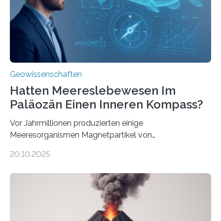
Systemen freigesetzt wird, über ganze Ozeanbecken
transportiert werden kann. „Das…
Geowissenschaften
Hatten Meereslebewesen Im
Paläozän Einen Inneren Kompass?
Vor Jahrmillionen produzierten einige
Meeresorganismen Magnetpartikel von
ungewöhnlicher Größe, die heute als Fossilien in
20.10.2025
Sedimenten zu finden sind. Nun ist es einem
internationalen Team gelungen, die magnetischen
Domänen auf einem dieser „Riesenmagnetfossilien” mit
einer raffinierten Methode an der Diamond-
Röntgenquelle zu kartieren. Ihre Analyse zeigt, dass
diese Partikel es den Organismen ermöglicht haben