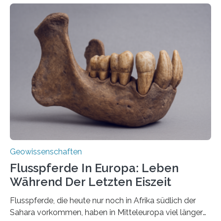
entstehen Erschütterungen – Tremore genannt –
erzeugt durch Magma oder Gase, die sich durch
Schlote einen Weg nach oben bahnen? Jun.-Prof. Dr.
Miriam Christina Reiss, Vulkanseismologin an der
Johannes Gutenberg-Universität Mainz (JGU), und ihr
Team haben am Vulkan Oldoinyo Lengai in Tansania
solche Tremore lokalisiert. „Wir konnten die Tremore
nicht nur nachweisen, sondern ihren Ort in…
Geowissenschaften
Flusspferde In Europa: Leben
Während Der Letzten Eiszeit
Flusspferde, die heute nur noch in Afrika südlich der
Sahara vorkommen, haben in Mitteleuropa viel länger