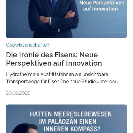
Geowissenschaften
Die Ironie des Eisens: Neue
Perspektiven auf Innovation
Hydrothermale Austrittsfahnen als unsichtbare
Transportwege für EisenEine neue Studie unter der
Leitung des MARUM – Zentrum für Marine
20.10.2025
Umweltwissenschaften der Universität Bremen –
beleuchtet, wie hydrothermale Quellen am
Meeresboden die Eisenverfügbarkeit und den globalen
Stoffkreislauf im Ozean prägen. Die Überblicksstudie
mit dem Titel „Iron’s Irony“ ist in Communications Earth
& Environment erschienen. Die Studie fasst bestehende