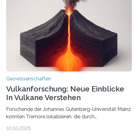
Röntgenquelle zu kartieren. Ihre Analyse zeigt, dass
diese Partikel es den Organismen ermöglicht haben
könnten, winzige Schwankungen sowohl in der
Richtung als auch in der Intensität des Erdmagnetfelds
wahrzunehmen. Dadurch konnten sie sich verorten und
über den Ozean navigieren. Vor einigen Jahren…
Geowissenschaften
Vulkanforschung: Neue Einblicke
In Vulkane Verstehen
Forschende der Johannes Gutenberg-Universität Mainz
konnten Tremore lokalisieren, die durch
Magmabewegungen ausgelöst werden. Wie tickt ein
10.10.2025
Vulkan? Was passiert in der Erde darunter? Wo