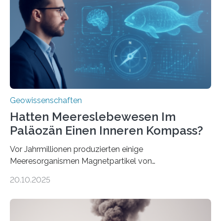
Forschungsergebnisse zusammen und interpretiert sie
neu, um zu erklären, wie Eisen, das aus hydrothermalen
Systemen freigesetzt wird, über ganze Ozeanbecken
transportiert werden kann. „Das…
Geowissenschaften
Hatten Meereslebewesen Im
Paläozän Einen Inneren Kompass?
Vor Jahrmillionen produzierten einige
Meeresorganismen Magnetpartikel von
ungewöhnlicher Größe, die heute als Fossilien in
20.10.2025
Sedimenten zu finden sind. Nun ist es einem
internationalen Team gelungen, die magnetischen
Domänen auf einem dieser „Riesenmagnetfossilien” mit
einer raffinierten Methode an der Diamond-