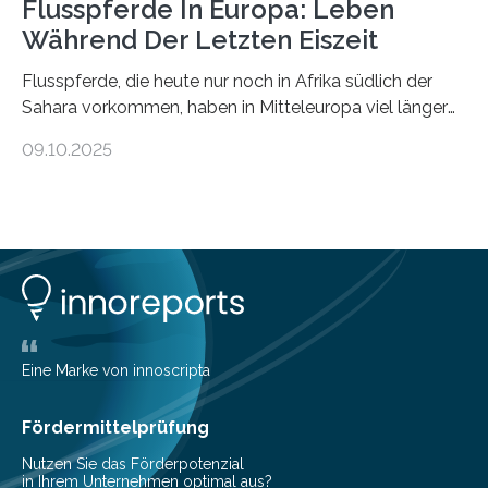
Flusspferde In Europa: Leben
Während Der Letzten Eiszeit
Flusspferde, die heute nur noch in Afrika südlich der
Sahara vorkommen, haben in Mitteleuropa viel länger
überlebt, als bisher angenommen. Analysen von
09.10.2025
Knochenfunden zeigen, dass Flusspferde noch vor
etwa 47.000 bis 31.000 Jahren im Oberrheingraben
lebten, also während der letzten Eiszeit. Ein
internationales Forschungsteam angeführt durch die
Universität Potsdam und die Reiss-Engelhorn-Museen
Mannheim mit dem Curt-Engelhorn-Zentrum
Archäometrie hat dazu eine Studie im Fachjournal
Current Biology veröffentlicht. Bisher ging man davon
aus, dass gewöhnliche Flusspferde (Hippopotamus
Eine Marke von innoscripta
amphibius) in Mitteleuropa vor ungefähr…
Fördermittelprüfung
Nutzen Sie das Förderpotenzial
in Ihrem Unternehmen optimal aus?