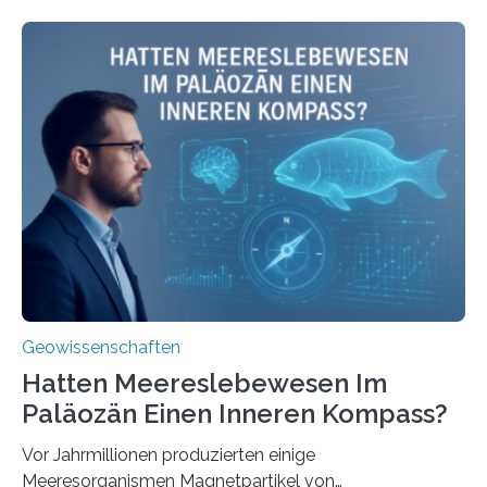
beleuchtet, wie hydrothermale Quellen am
Meeresboden die Eisenverfügbarkeit und den globalen
Stoffkreislauf im Ozean prägen. Die Überblicksstudie
mit dem Titel „Iron’s Irony“ ist in Communications Earth
& Environment erschienen. Die Studie fasst bestehende
Forschungsergebnisse zusammen und interpretiert sie
neu, um zu erklären, wie Eisen, das aus hydrothermalen
Systemen freigesetzt wird, über ganze Ozeanbecken
transportiert werden kann. „Das…
Geowissenschaften
Hatten Meereslebewesen Im
Paläozän Einen Inneren Kompass?
Vor Jahrmillionen produzierten einige
Meeresorganismen Magnetpartikel von