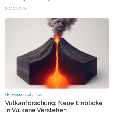
ungewöhnlicher Größe, die heute als Fossilien in
20.10.2025
Sedimenten zu finden sind. Nun ist es einem
internationalen Team gelungen, die magnetischen
Domänen auf einem dieser „Riesenmagnetfossilien” mit
einer raffinierten Methode an der Diamond-
Röntgenquelle zu kartieren. Ihre Analyse zeigt, dass
diese Partikel es den Organismen ermöglicht haben
könnten, winzige Schwankungen sowohl in der
Richtung als auch in der Intensität des Erdmagnetfelds
wahrzunehmen. Dadurch konnten sie sich verorten und
über den Ozean navigieren. Vor einigen Jahren…
Geowissenschaften
Vulkanforschung: Neue Einblicke
In Vulkane Verstehen