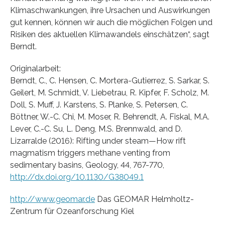
Klimaschwankungen, ihre Ursachen und Auswirkungen
gut kennen, können wir auch die möglichen Folgen und
Risiken des aktuellen Klimawandels einschätzen“, sagt
Berndt.
Originalarbeit:
Berndt, C., C. Hensen, C. Mortera-Gutierrez, S. Sarkar, S.
Geilert, M. Schmidt, V. Liebetrau, R. Kipfer, F. Scholz, M.
Doll, S. Muff, J. Karstens, S. Planke, S. Petersen, C.
Böttner, W.-C. Chi, M. Moser, R. Behrendt, A. Fiskal, M.A.
Lever, C.-C. Su, L. Deng, M.S. Brennwald, and D.
Lizarralde (2016): Rifting under steam—How rift
magmatism triggers methane venting from
sedimentary basins, Geology, 44, 767-770,
http://dx.doi.org/10.1130/G38049.1
http://www.geomar.de
Das GEOMAR Helmholtz-
Zentrum für Ozeanforschung Kiel