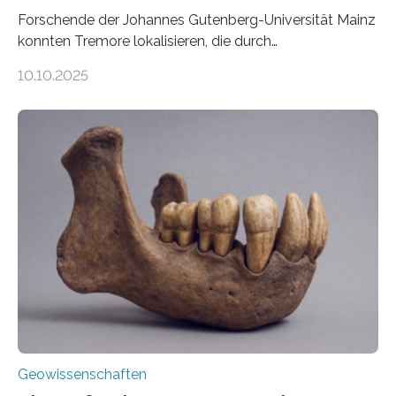
Forschende der Johannes Gutenberg-Universität Mainz
konnten Tremore lokalisieren, die durch
Magmabewegungen ausgelöst werden. Wie tickt ein
10.10.2025
Vulkan? Was passiert in der Erde darunter? Wo
entstehen Erschütterungen – Tremore genannt –
erzeugt durch Magma oder Gase, die sich durch
Schlote einen Weg nach oben bahnen? Jun.-Prof. Dr.
Miriam Christina Reiss, Vulkanseismologin an der
Johannes Gutenberg-Universität Mainz (JGU), und ihr
Team haben am Vulkan Oldoinyo Lengai in Tansania
solche Tremore lokalisiert. „Wir konnten die Tremore
nicht nur nachweisen, sondern ihren Ort in…
Geowissenschaften