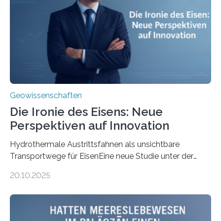
Geowissenschaften
Die Ironie des Eisens: Neue
Perspektiven auf Innovation
Hydrothermale Austrittsfahnen als unsichtbare
Transportwege für EisenEine neue Studie unter der
Leitung des MARUM – Zentrum für Marine
20.10.2025
Umweltwissenschaften der Universität Bremen –
beleuchtet, wie hydrothermale Quellen am
Meeresboden die Eisenverfügbarkeit und den globalen
Stoffkreislauf im Ozean prägen. Die Überblicksstudie