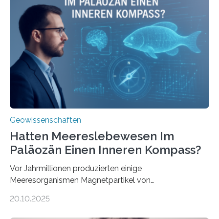
mit dem Titel „Iron’s Irony“ ist in Communications Earth
& Environment erschienen. Die Studie fasst bestehende
Forschungsergebnisse zusammen und interpretiert sie
neu, um zu erklären, wie Eisen, das aus hydrothermalen
Systemen freigesetzt wird, über ganze Ozeanbecken
transportiert werden kann. „Das…
Geowissenschaften
Hatten Meereslebewesen Im
Paläozän Einen Inneren Kompass?
Vor Jahrmillionen produzierten einige
Meeresorganismen Magnetpartikel von
ungewöhnlicher Größe, die heute als Fossilien in
20.10.2025
Sedimenten zu finden sind. Nun ist es einem
internationalen Team gelungen, die magnetischen