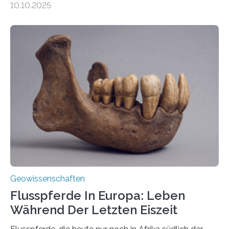
10.10.2025
Vulkan? Was passiert in der Erde darunter? Wo
entstehen Erschütterungen – Tremore genannt –
erzeugt durch Magma oder Gase, die sich durch
Schlote einen Weg nach oben bahnen? Jun.-Prof. Dr.
Miriam Christina Reiss, Vulkanseismologin an der
Johannes Gutenberg-Universität Mainz (JGU), und ihr
Team haben am Vulkan Oldoinyo Lengai in Tansania
solche Tremore lokalisiert. „Wir konnten die Tremore
nicht nur nachweisen, sondern ihren Ort in…
Geowissenschaften
Flusspferde In Europa: Leben
Während Der Letzten Eiszeit