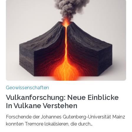
Domänen auf einem dieser „Riesenmagnetfossilien” mit
einer raffinierten Methode an der Diamond-
Röntgenquelle zu kartieren. Ihre Analyse zeigt, dass
diese Partikel es den Organismen ermöglicht haben
könnten, winzige Schwankungen sowohl in der
Richtung als auch in der Intensität des Erdmagnetfelds
wahrzunehmen. Dadurch konnten sie sich verorten und
über den Ozean navigieren. Vor einigen Jahren…
Geowissenschaften
Vulkanforschung: Neue Einblicke
In Vulkane Verstehen
Forschende der Johannes Gutenberg-Universität Mainz
konnten Tremore lokalisieren, die durch
Magmabewegungen ausgelöst werden. Wie tickt ein