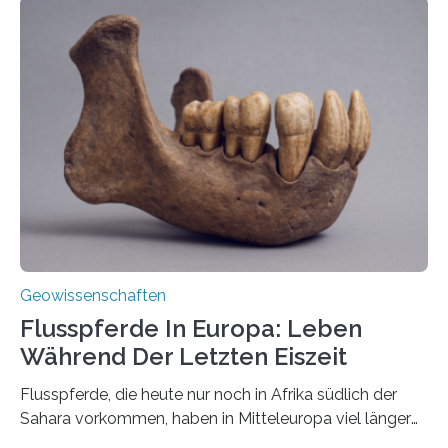
erzeugt durch Magma oder Gase, die sich durch
Schlote einen Weg nach oben bahnen? Jun.-Prof. Dr.
Miriam Christina Reiss, Vulkanseismologin an der
Johannes Gutenberg-Universität Mainz (JGU), und ihr
Team haben am Vulkan Oldoinyo Lengai in Tansania
solche Tremore lokalisiert. „Wir konnten die Tremore
nicht nur nachweisen, sondern ihren Ort in…
Geowissenschaften
Flusspferde In Europa: Leben
Während Der Letzten Eiszeit
Flusspferde, die heute nur noch in Afrika südlich der
Sahara vorkommen, haben in Mitteleuropa viel länger
überlebt, als bisher angenommen. Analysen von