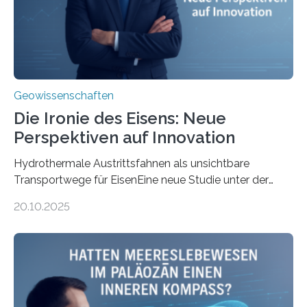
Geowissenschaften
Die Ironie des Eisens: Neue
Perspektiven auf Innovation
Hydrothermale Austrittsfahnen als unsichtbare
Transportwege für EisenEine neue Studie unter der
Leitung des MARUM – Zentrum für Marine
20.10.2025
Umweltwissenschaften der Universität Bremen –
beleuchtet, wie hydrothermale Quellen am
Meeresboden die Eisenverfügbarkeit und den globalen
Stoffkreislauf im Ozean prägen. Die Überblicksstudie
mit dem Titel „Iron’s Irony“ ist in Communications Earth
& Environment erschienen. Die Studie fasst bestehende