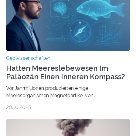
Forschungsergebnisse zusammen und interpretiert sie
neu, um zu erklären, wie Eisen, das aus hydrothermalen
Systemen freigesetzt wird, über ganze Ozeanbecken
transportiert werden kann. „Das…
Geowissenschaften
Hatten Meereslebewesen Im
Paläozän Einen Inneren Kompass?
Vor Jahrmillionen produzierten einige
Meeresorganismen Magnetpartikel von
ungewöhnlicher Größe, die heute als Fossilien in
20.10.2025
Sedimenten zu finden sind. Nun ist es einem
internationalen Team gelungen, die magnetischen
Domänen auf einem dieser „Riesenmagnetfossilien” mit
einer raffinierten Methode an der Diamond-