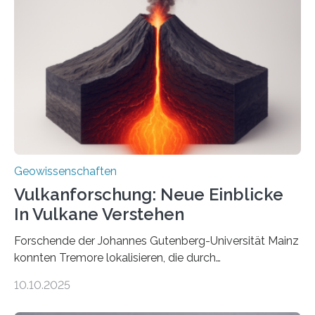
Röntgenquelle zu kartieren. Ihre Analyse zeigt, dass
diese Partikel es den Organismen ermöglicht haben
könnten, winzige Schwankungen sowohl in der
Richtung als auch in der Intensität des Erdmagnetfelds
wahrzunehmen. Dadurch konnten sie sich verorten und
über den Ozean navigieren. Vor einigen Jahren…
Geowissenschaften
Vulkanforschung: Neue Einblicke
In Vulkane Verstehen
Forschende der Johannes Gutenberg-Universität Mainz
konnten Tremore lokalisieren, die durch
Magmabewegungen ausgelöst werden. Wie tickt ein
10.10.2025
Vulkan? Was passiert in der Erde darunter? Wo
entstehen Erschütterungen – Tremore genannt –