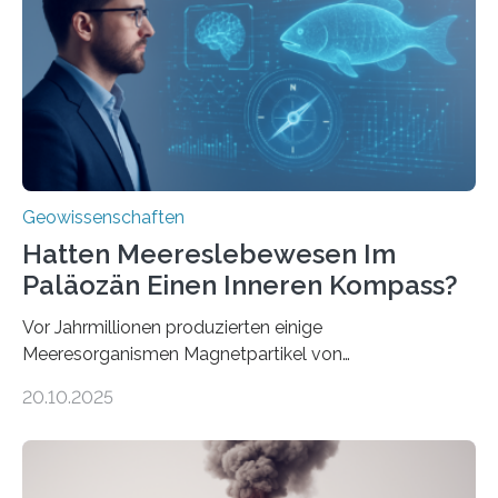
Forschungsergebnisse zusammen und interpretiert sie
neu, um zu erklären, wie Eisen, das aus hydrothermalen
Systemen freigesetzt wird, über ganze Ozeanbecken
transportiert werden kann. „Das…
Geowissenschaften
Hatten Meereslebewesen Im
Paläozän Einen Inneren Kompass?
Vor Jahrmillionen produzierten einige
Meeresorganismen Magnetpartikel von
ungewöhnlicher Größe, die heute als Fossilien in
20.10.2025
Sedimenten zu finden sind. Nun ist es einem
internationalen Team gelungen, die magnetischen
Domänen auf einem dieser „Riesenmagnetfossilien” mit
einer raffinierten Methode an der Diamond-