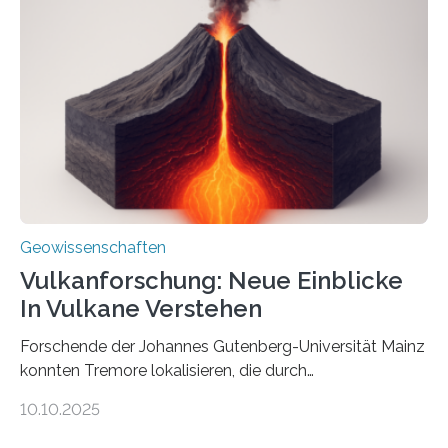
Röntgenquelle zu kartieren. Ihre Analyse zeigt, dass
diese Partikel es den Organismen ermöglicht haben
könnten, winzige Schwankungen sowohl in der
Richtung als auch in der Intensität des Erdmagnetfelds
wahrzunehmen. Dadurch konnten sie sich verorten und
über den Ozean navigieren. Vor einigen Jahren…
Geowissenschaften
Vulkanforschung: Neue Einblicke
In Vulkane Verstehen
Forschende der Johannes Gutenberg-Universität Mainz
konnten Tremore lokalisieren, die durch
Magmabewegungen ausgelöst werden. Wie tickt ein
10.10.2025
Vulkan? Was passiert in der Erde darunter? Wo
entstehen Erschütterungen – Tremore genannt –