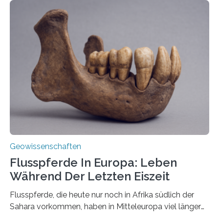
erzeugt durch Magma oder Gase, die sich durch
Schlote einen Weg nach oben bahnen? Jun.-Prof. Dr.
Miriam Christina Reiss, Vulkanseismologin an der
Johannes Gutenberg-Universität Mainz (JGU), und ihr
Team haben am Vulkan Oldoinyo Lengai in Tansania
solche Tremore lokalisiert. „Wir konnten die Tremore
nicht nur nachweisen, sondern ihren Ort in…
Geowissenschaften
Flusspferde In Europa: Leben
Während Der Letzten Eiszeit
Flusspferde, die heute nur noch in Afrika südlich der
Sahara vorkommen, haben in Mitteleuropa viel länger
überlebt, als bisher angenommen. Analysen von