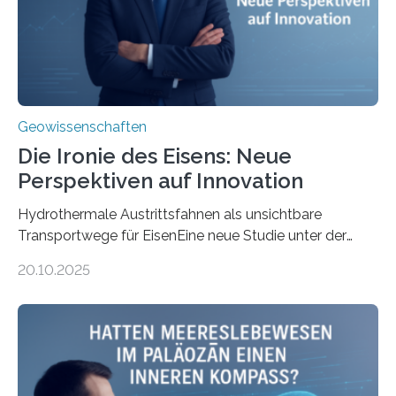
Geowissenschaften
Die Ironie des Eisens: Neue
Perspektiven auf Innovation
Hydrothermale Austrittsfahnen als unsichtbare
Transportwege für EisenEine neue Studie unter der
Leitung des MARUM – Zentrum für Marine
20.10.2025
Umweltwissenschaften der Universität Bremen –
beleuchtet, wie hydrothermale Quellen am
Meeresboden die Eisenverfügbarkeit und den globalen
Stoffkreislauf im Ozean prägen. Die Überblicksstudie
mit dem Titel „Iron’s Irony“ ist in Communications Earth
& Environment erschienen. Die Studie fasst bestehende