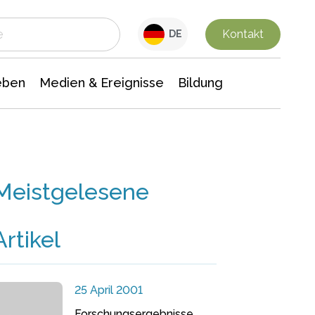
 Leben
Medien & Ereignisse
Interdisziplinäre Forschung
Veranstaltungsnachrichten
n Chemie
Gesellschaftswissenschaften
Kontakt
DE
eben
Medien & Ereignisse
Bildung
Meistgelesene
Artikel
25 April 2001
Forschungsergebnisse