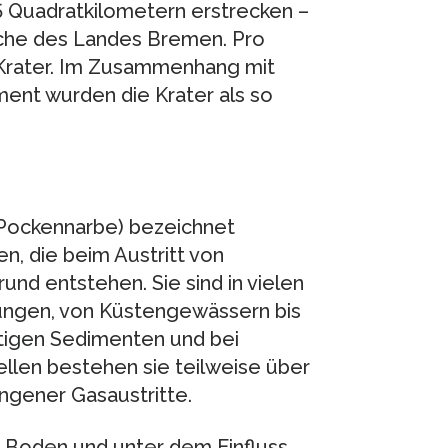
5 Quadratkilometern erstrecken –
äche des Landes Bremen. Pro
0 Krater. Im Zusammenhang mit
ent wurden die Krater als so
 Pockennarbe) bezeichnet
, die beim Austritt von
nd entstehen. Sie sind in vielen
ungen, von Küstengewässern bis
altigen Sedimenten und bei
llen bestehen sie teilweise über
ngener Gasaustritte.
 Boden und unter dem Einfluss