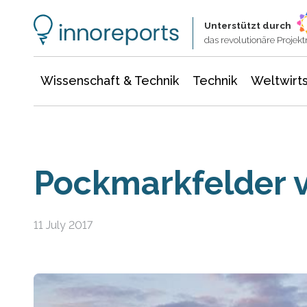
Wissenschaft & Technik
Informationstechnologie
Energie & Elektrotechnik
Unterstützt durch
das revolutionäre Proje
Wissenschaft & Technik
Technik
Weltwirts
Pockmarkfelder 
11 July 2017