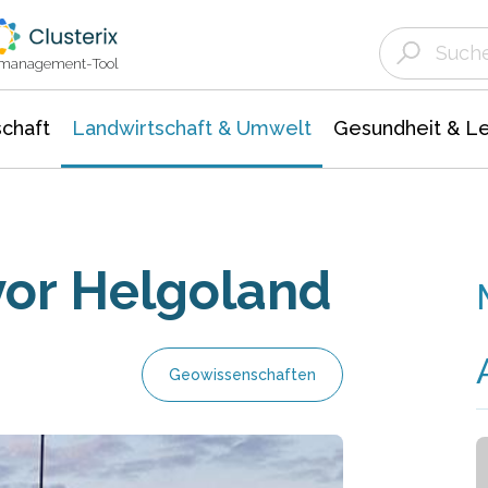
Landwirtschaft & Umwelt
Gesundheit &
Agrar- Forstwissenschaften
Unternehmensmeldungen
Biowissenschafte
Ökologie Umwelt- Naturschutz
ktmanagement-Tool
chaft
Landwirtschaft & Umwelt
Gesundheit & L
vor Helgoland
Geowissenschaften