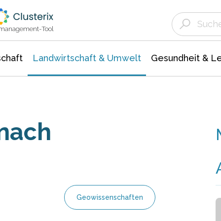
Landwirtschaft & Umwelt
Gesundheit &
Agrar- Forstwissenschaften
Unternehmensmeldungen
Biowissenschafte
Ökologie Umwelt- Naturschutz
ktmanagement-Tool
chaft
Landwirtschaft & Umwelt
Gesundheit & L
nach
Geowissenschaften