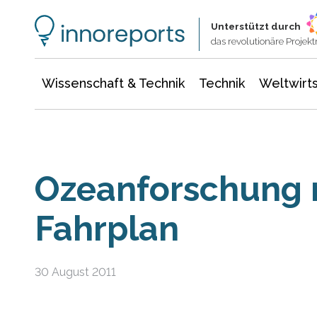
Wissenschaft & Technik
Informationstechnologie
Energie & Elektrotechnik
Unterstützt durch
das revolutionäre Proje
Wissenschaft & Technik
Technik
Weltwirts
Ozeanforschung 
Fahrplan
30 August 2011