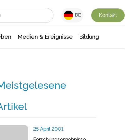
 Leben
Medien & Ereignisse
Interdisziplinäre Forschung
Veranstaltungsnachrichten
n Chemie
Gesellschaftswissenschaften
Kontakt
DE
eben
Medien & Ereignisse
Bildung
Meistgelesene
Artikel
25 April 2001
Forschungsergebnisse