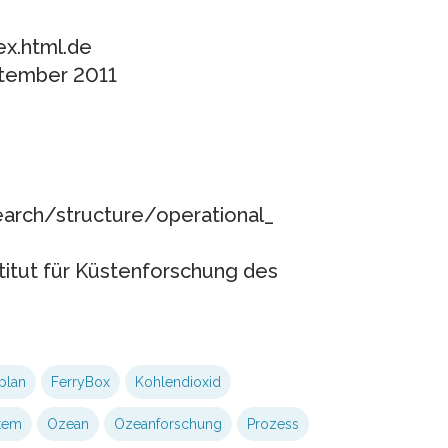
x.html.de
ptember 2011
earch/structure/operational_
stitut für Küstenforschung des
plan
FerryBox
Kohlendioxid
tem
Ozean
Ozeanforschung
Prozess