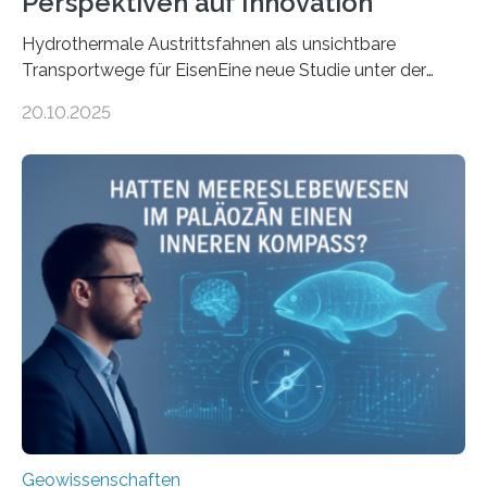
Perspektiven auf Innovation
Hydrothermale Austrittsfahnen als unsichtbare
Transportwege für EisenEine neue Studie unter der
Leitung des MARUM – Zentrum für Marine
20.10.2025
Umweltwissenschaften der Universität Bremen –
beleuchtet, wie hydrothermale Quellen am
Meeresboden die Eisenverfügbarkeit und den globalen
Stoffkreislauf im Ozean prägen. Die Überblicksstudie
mit dem Titel „Iron’s Irony“ ist in Communications Earth
& Environment erschienen. Die Studie fasst bestehende
Forschungsergebnisse zusammen und interpretiert sie
neu, um zu erklären, wie Eisen, das aus hydrothermalen
Systemen freigesetzt wird, über ganze Ozeanbecken
transportiert werden kann. „Das…
Geowissenschaften