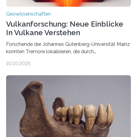
Geowissenschaften
Vulkanforschung: Neue Einblicke
In Vulkane Verstehen
Forschende der Johannes Gutenberg-Universität Mainz
konnten Tremore lokalisieren, die durch
Magmabewegungen ausgelöst werden. Wie tickt ein
10.10.2025
Vulkan? Was passiert in der Erde darunter? Wo
entstehen Erschütterungen – Tremore genannt –
erzeugt durch Magma oder Gase, die sich durch
Schlote einen Weg nach oben bahnen? Jun.-Prof. Dr.
Miriam Christina Reiss, Vulkanseismologin an der
Johannes Gutenberg-Universität Mainz (JGU), und ihr
Team haben am Vulkan Oldoinyo Lengai in Tansania
solche Tremore lokalisiert. „Wir konnten die Tremore
nicht nur nachweisen, sondern ihren Ort in…