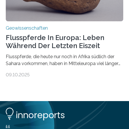
Geowissenschaften
Flusspferde In Europa: Leben
Während Der Letzten Eiszeit
Flusspferde, die heute nur noch in Afrika südlich der
Sahara vorkommen, haben in Mitteleuropa viel länger
überlebt, als bisher angenommen. Analysen von
09.10.2025
Knochenfunden zeigen, dass Flusspferde noch vor
etwa 47.000 bis 31.000 Jahren im Oberrheingraben
lebten, also während der letzten Eiszeit. Ein
internationales Forschungsteam angeführt durch die
Universität Potsdam und die Reiss-Engelhorn-Museen
Mannheim mit dem Curt-Engelhorn-Zentrum
Archäometrie hat dazu eine Studie im Fachjournal
Current Biology veröffentlicht. Bisher ging man davon