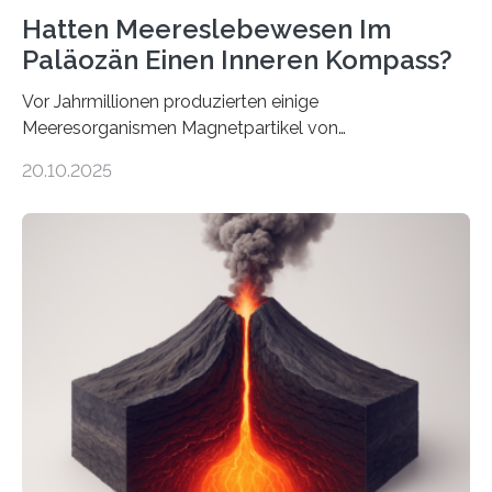
Hatten Meereslebewesen Im
Paläozän Einen Inneren Kompass?
Vor Jahrmillionen produzierten einige
Meeresorganismen Magnetpartikel von
ungewöhnlicher Größe, die heute als Fossilien in
20.10.2025
Sedimenten zu finden sind. Nun ist es einem
internationalen Team gelungen, die magnetischen
Domänen auf einem dieser „Riesenmagnetfossilien” mit
einer raffinierten Methode an der Diamond-
Röntgenquelle zu kartieren. Ihre Analyse zeigt, dass
diese Partikel es den Organismen ermöglicht haben
könnten, winzige Schwankungen sowohl in der
Richtung als auch in der Intensität des Erdmagnetfelds
wahrzunehmen. Dadurch konnten sie sich verorten und
über den Ozean navigieren. Vor einigen Jahren…