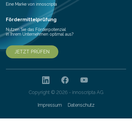
aus, dass gewöhnliche Flusspferde (Hippopotamus
Eine Marke von innoscripta
amphibius) in Mitteleuropa vor ungefähr…
Fördermittelprüfung
Nutzen Sie das Förderpotenzial
in Ihrem Unternehmen optimal aus?
JETZT PRÜFEN
Copyright © 2026 - innoscripta AG
Impressum
Datenschutz