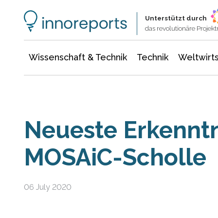
Wissenschaft & Technik
Informationstechnologie
Energie & Elektrotechnik
Unterstützt durch
das revolutionäre Proje
Wissenschaft & Technik
Technik
Weltwirts
Neueste Erkenntn
MOSAiC-Scholle
06 July 2020