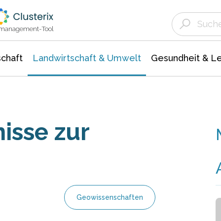
Landwirtschaft & Umwelt
Gesundheit &
Agrar- Forstwissenschaften
Unternehmensmeldungen
Biowissenschafte
Ökologie Umwelt- Naturschutz
ktmanagement-Tool
chaft
Landwirtschaft & Umwelt
Gesundheit & L
isse zur
Geowissenschaften