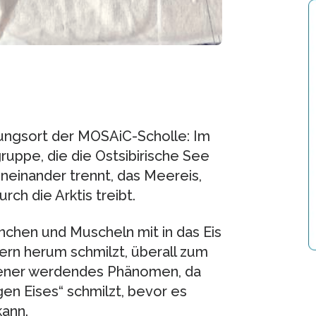
hungsort der MOSAiC-Scholle: Im
ruppe, die die Ostsibirische See
oneinander trennt, das Meereis,
ch die Arktis treibt.
nchen und Muscheln mit in das Eis
tern herum schmilzt, überall zum
tener werdendes Phänomen, da
en Eises“ schmilzt, bevor es
kann.