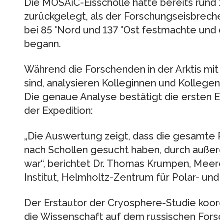
Die MOSAiC-Eisscholle hatte bereits rund
zurückgelegt, als der Forschungseisbrech
bei 85 °Nord und 137 °Ost festmachte und
begann.
Während die Forschenden in der Arktis mi
sind, analysieren Kolleginnen und Kolleg
Die genaue Analyse bestätigt die ersten 
der Expedition:
„Die Auswertung zeigt, dass die gesamte Re
nach Schollen gesucht haben, durch auße
war“, berichtet Dr. Thomas Krumpen, Mee
Institut, Helmholtz-Zentrum für Polar- un
Der Erstautor der Cryosphere-Studie koor
die Wissenschaft auf dem russischen For