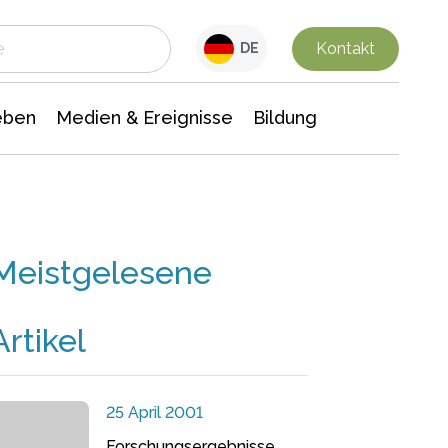
 Leben
Medien & Ereignisse
Interdisziplinäre Forschung
Veranstaltungsnachrichten
n Chemie
Gesellschaftswissenschaften
Kontakt
DE
eben
Medien & Ereignisse
Bildung
Meistgelesene
Artikel
25 April 2001
Forschungsergebnisse