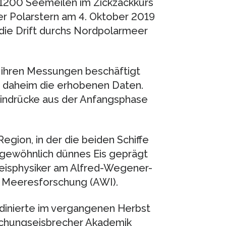
 1200 Seemeilen im Zickzackkurs
er Polarstern am 4. Oktober 2019
 die Drift durchs Nordpolarmeer
t ihren Messungen beschäftigt
en daheim die erhobenen Daten.
Eindrücke aus der Anfangsphase
gion, in der die beiden Schiffe
rgewöhnlich dünnes Eis geprägt
reisphysiker am Alfred-Wegener-
d Meeresforschung (AWI).
dinierte im vergangenen Herbst
schungseisbrecher Akademik