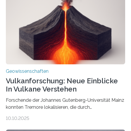
Röntgenquelle zu kartieren. Ihre Analyse zeigt, dass
diese Partikel es den Organismen ermöglicht haben
könnten, winzige Schwankungen sowohl in der
Richtung als auch in der Intensität des Erdmagnetfelds
wahrzunehmen. Dadurch konnten sie sich verorten und
über den Ozean navigieren. Vor einigen Jahren…
Geowissenschaften
Vulkanforschung: Neue Einblicke
In Vulkane Verstehen
Forschende der Johannes Gutenberg-Universität Mainz
konnten Tremore lokalisieren, die durch
Magmabewegungen ausgelöst werden. Wie tickt ein
10.10.2025
Vulkan? Was passiert in der Erde darunter? Wo
entstehen Erschütterungen – Tremore genannt –