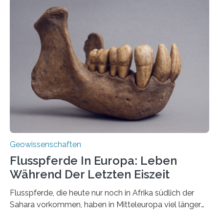
erzeugt durch Magma oder Gase, die sich durch
Schlote einen Weg nach oben bahnen? Jun.-Prof. Dr.
Miriam Christina Reiss, Vulkanseismologin an der
Johannes Gutenberg-Universität Mainz (JGU), und ihr
Team haben am Vulkan Oldoinyo Lengai in Tansania
solche Tremore lokalisiert. „Wir konnten die Tremore
nicht nur nachweisen, sondern ihren Ort in…
Geowissenschaften
Flusspferde In Europa: Leben
Während Der Letzten Eiszeit
Flusspferde, die heute nur noch in Afrika südlich der
Sahara vorkommen, haben in Mitteleuropa viel länger
überlebt, als bisher angenommen. Analysen von