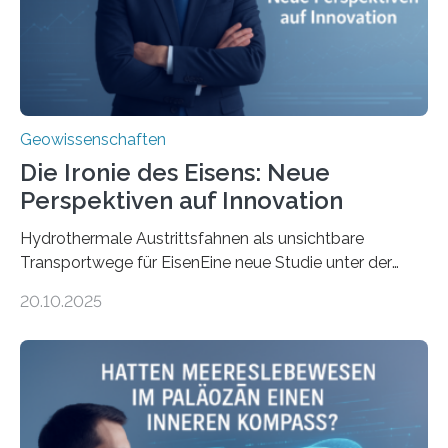
Geowissenschaften
Die Ironie des Eisens: Neue
Perspektiven auf Innovation
Hydrothermale Austrittsfahnen als unsichtbare
Transportwege für EisenEine neue Studie unter der
Leitung des MARUM – Zentrum für Marine
20.10.2025
Umweltwissenschaften der Universität Bremen –
beleuchtet, wie hydrothermale Quellen am
Meeresboden die Eisenverfügbarkeit und den globalen
Stoffkreislauf im Ozean prägen. Die Überblicksstudie
mit dem Titel „Iron’s Irony“ ist in Communications Earth
& Environment erschienen. Die Studie fasst bestehende