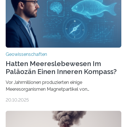
Forschungsergebnisse zusammen und interpretiert sie
neu, um zu erklären, wie Eisen, das aus hydrothermalen
Systemen freigesetzt wird, über ganze Ozeanbecken
transportiert werden kann. „Das…
Geowissenschaften
Hatten Meereslebewesen Im
Paläozän Einen Inneren Kompass?
Vor Jahrmillionen produzierten einige
Meeresorganismen Magnetpartikel von
ungewöhnlicher Größe, die heute als Fossilien in
20.10.2025
Sedimenten zu finden sind. Nun ist es einem
internationalen Team gelungen, die magnetischen
Domänen auf einem dieser „Riesenmagnetfossilien” mit
einer raffinierten Methode an der Diamond-