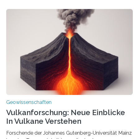
Sedimenten zu finden sind. Nun ist es einem
internationalen Team gelungen, die magnetischen
Domänen auf einem dieser „Riesenmagnetfossilien” mit
einer raffinierten Methode an der Diamond-
Röntgenquelle zu kartieren. Ihre Analyse zeigt, dass
diese Partikel es den Organismen ermöglicht haben
könnten, winzige Schwankungen sowohl in der
Richtung als auch in der Intensität des Erdmagnetfelds
wahrzunehmen. Dadurch konnten sie sich verorten und
über den Ozean navigieren. Vor einigen Jahren…
Geowissenschaften
Vulkanforschung: Neue Einblicke
In Vulkane Verstehen
Forschende der Johannes Gutenberg-Universität Mainz