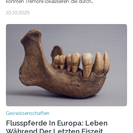
konnten Tremore lokalisieren, die durch
Magmabewegungen ausgelöst werden. Wie tickt ein
10.10.2025
Vulkan? Was passiert in der Erde darunter? Wo
entstehen Erschütterungen – Tremore genannt –
erzeugt durch Magma oder Gase, die sich durch
Schlote einen Weg nach oben bahnen? Jun.-Prof. Dr.
Miriam Christina Reiss, Vulkanseismologin an der
Johannes Gutenberg-Universität Mainz (JGU), und ihr
Team haben am Vulkan Oldoinyo Lengai in Tansania
solche Tremore lokalisiert. „Wir konnten die Tremore
nicht nur nachweisen, sondern ihren Ort in…
Geowissenschaften
Flusspferde In Europa: Leben
Während Der Letzten Eiszeit