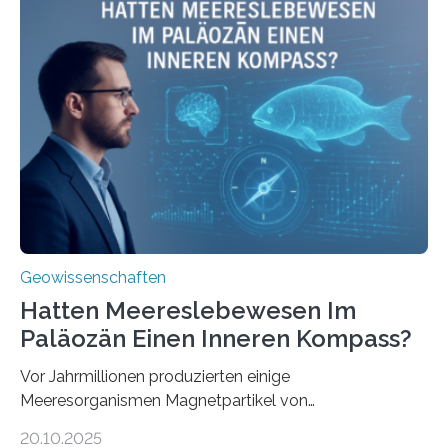
Stoffkreislauf im Ozean prägen. Die Überblicksstudie
mit dem Titel „Iron’s Irony“ ist in Communications Earth
& Environment erschienen. Die Studie fasst bestehende
Forschungsergebnisse zusammen und interpretiert sie
neu, um zu erklären, wie Eisen, das aus hydrothermalen
Systemen freigesetzt wird, über ganze Ozeanbecken
transportiert werden kann. „Das…
Geowissenschaften
Hatten Meereslebewesen Im
Paläozän Einen Inneren Kompass?
Vor Jahrmillionen produzierten einige
Meeresorganismen Magnetpartikel von
ungewöhnlicher Größe, die heute als Fossilien in
20.10.2025