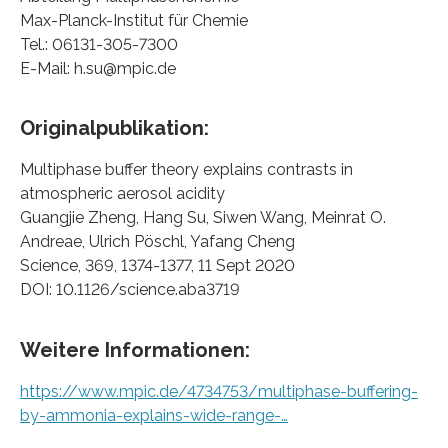
Max-Planck-Institut für Chemie
Tel.: 06131-305-7300
E-Mail: h.su@mpic.de
Originalpublikation:
Multiphase buffer theory explains contrasts in
atmospheric aerosol acidity
Guangjie Zheng, Hang Su, Siwen Wang, Meinrat O.
Andreae, Ulrich Pöschl, Yafang Cheng
Science, 369, 1374-1377, 11 Sept 2020
DOI: 10.1126/science.aba3719
Weitere Informationen:
https://www.mpic.de/4734753/multiphase-buffering-
by-ammonia-explains-wide-range-…