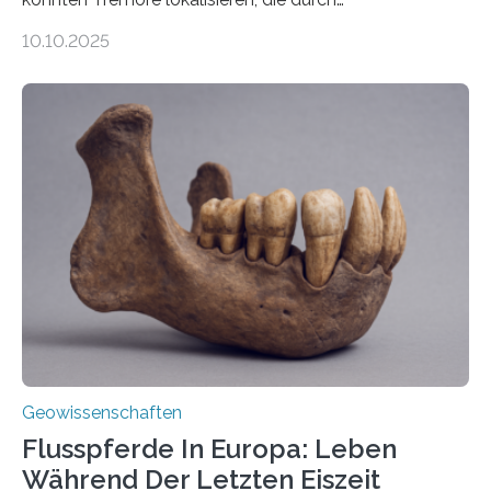
Magmabewegungen ausgelöst werden. Wie tickt ein
10.10.2025
Vulkan? Was passiert in der Erde darunter? Wo
entstehen Erschütterungen – Tremore genannt –
erzeugt durch Magma oder Gase, die sich durch
Schlote einen Weg nach oben bahnen? Jun.-Prof. Dr.
Miriam Christina Reiss, Vulkanseismologin an der
Johannes Gutenberg-Universität Mainz (JGU), und ihr
Team haben am Vulkan Oldoinyo Lengai in Tansania
solche Tremore lokalisiert. „Wir konnten die Tremore
nicht nur nachweisen, sondern ihren Ort in…
Geowissenschaften
Flusspferde In Europa: Leben
Während Der Letzten Eiszeit