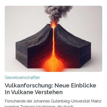
internationalen Team gelungen, die magnetischen
Domänen auf einem dieser „Riesenmagnetfossilien” mit
einer raffinierten Methode an der Diamond-
Röntgenquelle zu kartieren. Ihre Analyse zeigt, dass
diese Partikel es den Organismen ermöglicht haben
könnten, winzige Schwankungen sowohl in der
Richtung als auch in der Intensität des Erdmagnetfelds
wahrzunehmen. Dadurch konnten sie sich verorten und
über den Ozean navigieren. Vor einigen Jahren…
Geowissenschaften
Vulkanforschung: Neue Einblicke
In Vulkane Verstehen
Forschende der Johannes Gutenberg-Universität Mainz
konnten Tremore lokalisieren, die durch