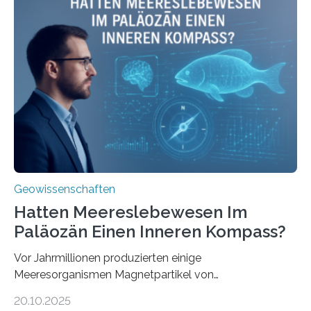
Stoffkreislauf im Ozean prägen. Die Überblicksstudie
mit dem Titel „Iron’s Irony“ ist in Communications Earth
& Environment erschienen. Die Studie fasst bestehende
Forschungsergebnisse zusammen und interpretiert sie
neu, um zu erklären, wie Eisen, das aus hydrothermalen
Systemen freigesetzt wird, über ganze Ozeanbecken
transportiert werden kann. „Das…
Geowissenschaften
Hatten Meereslebewesen Im
Paläozän Einen Inneren Kompass?
Vor Jahrmillionen produzierten einige
Meeresorganismen Magnetpartikel von
ungewöhnlicher Größe, die heute als Fossilien in
20.10.2025
Sedimenten zu finden sind. Nun ist es einem