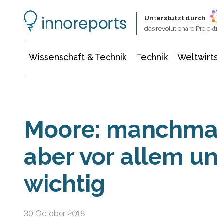
Wissenschaft & Technik
Informationstechnologie
Energie & Elektrotechnik
Unterstützt durch
das revolutionäre Proje
Wissenschaft & Technik
Technik
Weltwirts
Moore: manchmal
aber vor allem u
wichtig
30 October 2018