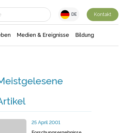
 Leben
Medien & Ereignisse
Interdisziplinäre Forschung
Veranstaltungsnachrichten
n Chemie
Gesellschaftswissenschaften
Kontakt
DE
eben
Medien & Ereignisse
Bildung
Meistgelesene
Artikel
25 April 2001
Forschungsergebnisse