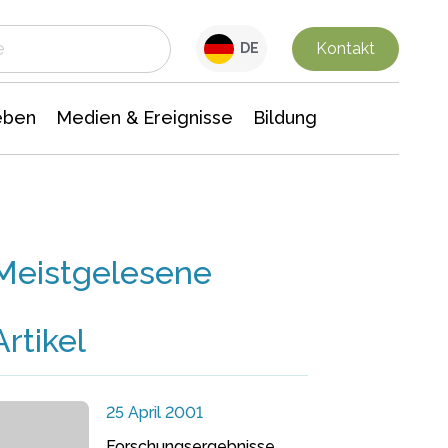
 Leben
Medien & Ereignisse
Interdisziplinäre Forschung
Veranstaltungsnachrichten
n Chemie
Gesellschaftswissenschaften
Kontakt
DE
eben
Medien & Ereignisse
Bildung
Meistgelesene
Artikel
25 April 2001
Forschungsergebnisse