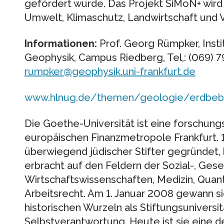
gefördert wurde. Das Projekt SiMoN+ wird
Umwelt, Klimaschutz, Landwirtschaft und 
Informationen:
Prof. Georg Rümpker, Inst
Geophysik, Campus Riedberg, Tel,: (069) 7
rumpker@geophysik.uni-frankfurt.de
www.hlnug.de/themen/geologie/erdbeb
Die Goethe-Universität ist eine forschung
europäischen Finanzmetropole Frankfurt. 1
überwiegend jüdischer Stifter gegründet, 
erbracht auf den Feldern der Sozial-, Gese
Wirtschaftswissenschaften, Medizin, Quan
Arbeitsrecht. Am 1. Januar 2008 gewann si
historischen Wurzeln als Stiftungsuniversi
Selbstverantwortung. Heute ist sie eine de