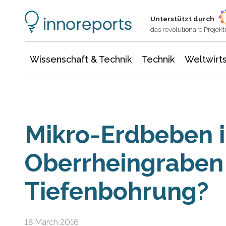
Wissenschaft & Technik
Informationstechnologie
Energie & Elektrotechnik
Unterstützt durch
das revolutionäre Proje
Wissenschaft & Technik
Technik
Weltwirts
Mikro-Erdbeben 
Oberrheingraben
Tiefenbohrung?
18 March 2016