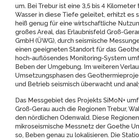
um. Bei Trebur ist eine 3,5 bis 4 Kilometer
Wasser in diese Tiefe geleitet, erhitzt es 
heiß genug für eine wirtschaftliche Nutzung
großes Areal, das Erlaubnisfeld Groß-Ger
GmbH (ÜWG), durch seismische Messungen
einen geeigneten Standort für das Geother
hoch-auflösendes Monitoring-System umfa
Beben der Umgebung. Im weiteren Verlau
Umsetzungsphasen des Geothermieprojekt
und Betrieb seismisch überwacht und analy
Das Messgebiet des Projekts SiMoN+ umf
Groß-Gerau auch die Regionen Trebur, Wal
den nördlichen Odenwald. Diese Regionen
mikroseismische Messnetz der Goethe Uni
so, Beben genau zu lokalisieren. Die Stati