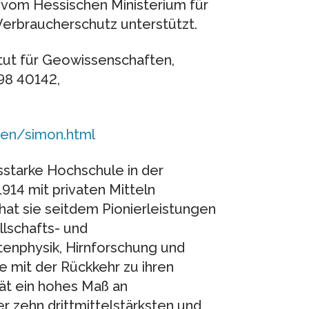
 vom Hessischen Ministerium für
Verbraucherschutz unterstützt.
itut für Geowissenschaften,
98 40142,
en/simon.html
sstarke Hochschule in der
914 mit privaten Mitteln
hat sie seitdem Pionierleistungen
llschafts- und
tenphysik, Hirnforschung und
e mit der Rückkehr zu ihren
tät ein hohes Maß an
r zehn drittmittelstärksten und