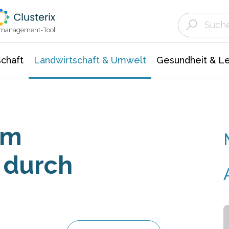
Landwirtschaft & Umwelt
Gesundheit &
Agrar- Forstwissenschaften
Unternehmensmeldungen
Biowissenschafte
Ökologie Umwelt- Naturschutz
ktmanagement-Tool
chaft
Landwirtschaft & Umwelt
Gesundheit & L
im
 durch