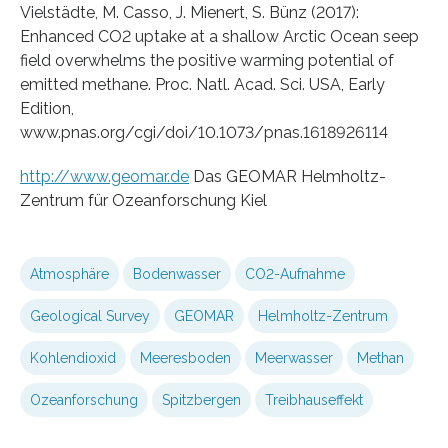
Vielstädte, M. Casso, J. Mienert, S. Bünz (2017):
Enhanced CO2 uptake at a shallow Arctic Ocean seep
field overwhelms the positive warming potential of
emitted methane. Proc. Natl. Acad. Sci. USA, Early
Edition,
www.pnas.org/cgi/doi/10.1073/pnas.1618926114
http://www.geomar.de
Das GEOMAR Helmholtz-
Zentrum für Ozeanforschung Kiel
Atmosphäre
Bodenwasser
CO2-Aufnahme
Geological Survey
GEOMAR
Helmholtz-Zentrum
Kohlendioxid
Meeresboden
Meerwasser
Methan
Ozeanforschung
Spitzbergen
Treibhauseffekt