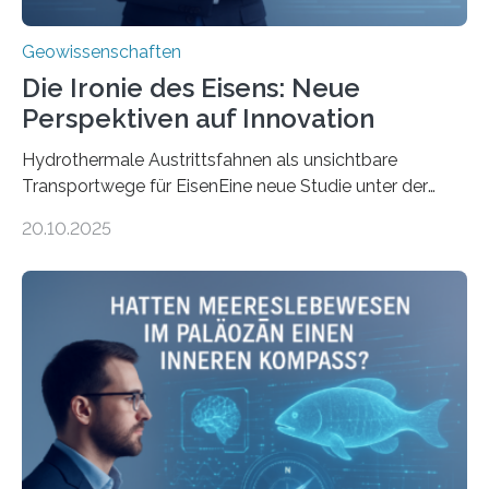
Geowissenschaften
Die Ironie des Eisens: Neue
Perspektiven auf Innovation
Hydrothermale Austrittsfahnen als unsichtbare
Transportwege für EisenEine neue Studie unter der
Leitung des MARUM – Zentrum für Marine
20.10.2025
Umweltwissenschaften der Universität Bremen –
beleuchtet, wie hydrothermale Quellen am
Meeresboden die Eisenverfügbarkeit und den globalen
Stoffkreislauf im Ozean prägen. Die Überblicksstudie
mit dem Titel „Iron’s Irony“ ist in Communications Earth
& Environment erschienen. Die Studie fasst bestehende
Forschungsergebnisse zusammen und interpretiert sie
neu, um zu erklären, wie Eisen, das aus hydrothermalen
Systemen freigesetzt wird, über ganze Ozeanbecken
transportiert werden kann. „Das…