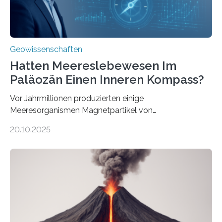
Geowissenschaften
Hatten Meereslebewesen Im
Paläozän Einen Inneren Kompass?
Vor Jahrmillionen produzierten einige
Meeresorganismen Magnetpartikel von
ungewöhnlicher Größe, die heute als Fossilien in
20.10.2025
Sedimenten zu finden sind. Nun ist es einem
internationalen Team gelungen, die magnetischen
Domänen auf einem dieser „Riesenmagnetfossilien” mit
einer raffinierten Methode an der Diamond-
Röntgenquelle zu kartieren. Ihre Analyse zeigt, dass
diese Partikel es den Organismen ermöglicht haben
könnten, winzige Schwankungen sowohl in der
Richtung als auch in der Intensität des Erdmagnetfelds