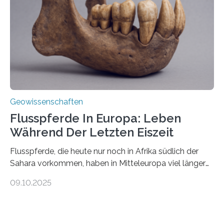
Team haben am Vulkan Oldoinyo Lengai in Tansania
solche Tremore lokalisiert. „Wir konnten die Tremore
nicht nur nachweisen, sondern ihren Ort in…
Geowissenschaften
Flusspferde In Europa: Leben
Während Der Letzten Eiszeit
Flusspferde, die heute nur noch in Afrika südlich der
Sahara vorkommen, haben in Mitteleuropa viel länger
überlebt, als bisher angenommen. Analysen von
09.10.2025
Knochenfunden zeigen, dass Flusspferde noch vor
etwa 47.000 bis 31.000 Jahren im Oberrheingraben
lebten, also während der letzten Eiszeit. Ein
internationales Forschungsteam angeführt durch die