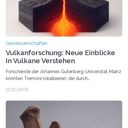
wahrzunehmen. Dadurch konnten sie sich verorten und
über den Ozean navigieren. Vor einigen Jahren…
Geowissenschaften
Vulkanforschung: Neue Einblicke
In Vulkane Verstehen
Forschende der Johannes Gutenberg-Universität Mainz
konnten Tremore lokalisieren, die durch
Magmabewegungen ausgelöst werden. Wie tickt ein
10.10.2025
Vulkan? Was passiert in der Erde darunter? Wo
entstehen Erschütterungen – Tremore genannt –
erzeugt durch Magma oder Gase, die sich durch
Schlote einen Weg nach oben bahnen? Jun.-Prof. Dr.
Miriam Christina Reiss, Vulkanseismologin an der
Johannes Gutenberg-Universität Mainz (JGU), und ihr