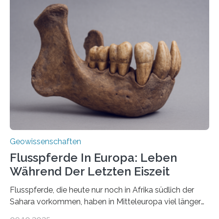
erzeugt durch Magma oder Gase, die sich durch
Schlote einen Weg nach oben bahnen? Jun.-Prof. Dr.
Miriam Christina Reiss, Vulkanseismologin an der
Johannes Gutenberg-Universität Mainz (JGU), und ihr
Team haben am Vulkan Oldoinyo Lengai in Tansania
solche Tremore lokalisiert. „Wir konnten die Tremore
nicht nur nachweisen, sondern ihren Ort in…
Geowissenschaften
Flusspferde In Europa: Leben
Während Der Letzten Eiszeit
Flusspferde, die heute nur noch in Afrika südlich der
Sahara vorkommen, haben in Mitteleuropa viel länger
überlebt, als bisher angenommen. Analysen von