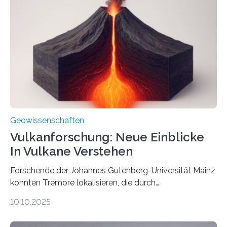
Röntgenquelle zu kartieren. Ihre Analyse zeigt, dass
diese Partikel es den Organismen ermöglicht haben
könnten, winzige Schwankungen sowohl in der
Richtung als auch in der Intensität des Erdmagnetfelds
wahrzunehmen. Dadurch konnten sie sich verorten und
über den Ozean navigieren. Vor einigen Jahren…
Geowissenschaften
Vulkanforschung: Neue Einblicke
In Vulkane Verstehen
Forschende der Johannes Gutenberg-Universität Mainz
konnten Tremore lokalisieren, die durch
Magmabewegungen ausgelöst werden. Wie tickt ein
10.10.2025
Vulkan? Was passiert in der Erde darunter? Wo
entstehen Erschütterungen – Tremore genannt –