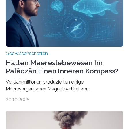
Forschungsergebnisse zusammen und interpretiert sie
neu, um zu erklären, wie Eisen, das aus hydrothermalen
Systemen freigesetzt wird, über ganze Ozeanbecken
transportiert werden kann. „Das…
Geowissenschaften
Hatten Meereslebewesen Im
Paläozän Einen Inneren Kompass?
Vor Jahrmillionen produzierten einige
Meeresorganismen Magnetpartikel von
ungewöhnlicher Größe, die heute als Fossilien in
20.10.2025
Sedimenten zu finden sind. Nun ist es einem
internationalen Team gelungen, die magnetischen
Domänen auf einem dieser „Riesenmagnetfossilien” mit
einer raffinierten Methode an der Diamond-