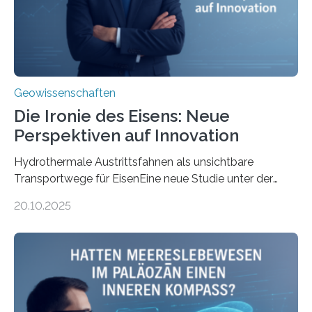
Geowissenschaften
Die Ironie des Eisens: Neue
Perspektiven auf Innovation
Hydrothermale Austrittsfahnen als unsichtbare
Transportwege für EisenEine neue Studie unter der
Leitung des MARUM – Zentrum für Marine
20.10.2025
Umweltwissenschaften der Universität Bremen –
beleuchtet, wie hydrothermale Quellen am
Meeresboden die Eisenverfügbarkeit und den globalen
Stoffkreislauf im Ozean prägen. Die Überblicksstudie
mit dem Titel „Iron’s Irony“ ist in Communications Earth
& Environment erschienen. Die Studie fasst bestehende