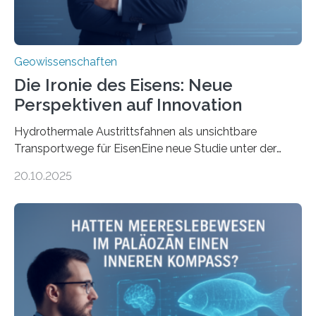
Geowissenschaften
Die Ironie des Eisens: Neue
Perspektiven auf Innovation
Hydrothermale Austrittsfahnen als unsichtbare
Transportwege für EisenEine neue Studie unter der
Leitung des MARUM – Zentrum für Marine
20.10.2025
Umweltwissenschaften der Universität Bremen –
beleuchtet, wie hydrothermale Quellen am
Meeresboden die Eisenverfügbarkeit und den globalen
Stoffkreislauf im Ozean prägen. Die Überblicksstudie
mit dem Titel „Iron’s Irony“ ist in Communications Earth
& Environment erschienen. Die Studie fasst bestehende
Forschungsergebnisse zusammen und interpretiert sie
neu, um zu erklären, wie Eisen, das aus hydrothermalen