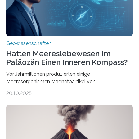
Systemen freigesetzt wird, über ganze Ozeanbecken
transportiert werden kann. „Das…
Geowissenschaften
Hatten Meereslebewesen Im
Paläozän Einen Inneren Kompass?
Vor Jahrmillionen produzierten einige
Meeresorganismen Magnetpartikel von
ungewöhnlicher Größe, die heute als Fossilien in
20.10.2025
Sedimenten zu finden sind. Nun ist es einem
internationalen Team gelungen, die magnetischen
Domänen auf einem dieser „Riesenmagnetfossilien” mit
einer raffinierten Methode an der Diamond-
Röntgenquelle zu kartieren. Ihre Analyse zeigt, dass
diese Partikel es den Organismen ermöglicht haben