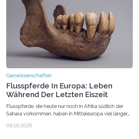
Miriam Christina Reiss, Vulkanseismologin an der
Johannes Gutenberg-Universität Mainz (JGU), und ihr
Team haben am Vulkan Oldoinyo Lengai in Tansania
solche Tremore lokalisiert. „Wir konnten die Tremore
nicht nur nachweisen, sondern ihren Ort in…
Geowissenschaften
Flusspferde In Europa: Leben
Während Der Letzten Eiszeit
Flusspferde, die heute nur noch in Afrika südlich der
Sahara vorkommen, haben in Mitteleuropa viel länger
überlebt, als bisher angenommen. Analysen von
09.10.2025
Knochenfunden zeigen, dass Flusspferde noch vor
etwa 47.000 bis 31.000 Jahren im Oberrheingraben