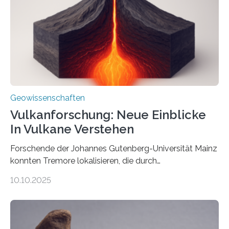
könnten, winzige Schwankungen sowohl in der
Richtung als auch in der Intensität des Erdmagnetfelds
wahrzunehmen. Dadurch konnten sie sich verorten und
über den Ozean navigieren. Vor einigen Jahren…
Geowissenschaften
Vulkanforschung: Neue Einblicke
In Vulkane Verstehen
Forschende der Johannes Gutenberg-Universität Mainz
konnten Tremore lokalisieren, die durch
Magmabewegungen ausgelöst werden. Wie tickt ein
10.10.2025
Vulkan? Was passiert in der Erde darunter? Wo
entstehen Erschütterungen – Tremore genannt –
erzeugt durch Magma oder Gase, die sich durch
Schlote einen Weg nach oben bahnen? Jun.-Prof. Dr.