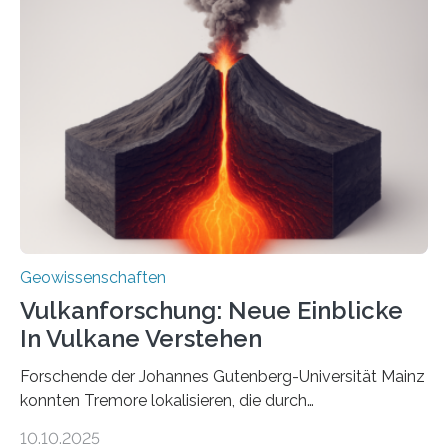
einer raffinierten Methode an der Diamond-
Röntgenquelle zu kartieren. Ihre Analyse zeigt, dass
diese Partikel es den Organismen ermöglicht haben
könnten, winzige Schwankungen sowohl in der
Richtung als auch in der Intensität des Erdmagnetfelds
wahrzunehmen. Dadurch konnten sie sich verorten und
über den Ozean navigieren. Vor einigen Jahren…
Geowissenschaften
Vulkanforschung: Neue Einblicke
In Vulkane Verstehen
Forschende der Johannes Gutenberg-Universität Mainz
konnten Tremore lokalisieren, die durch
Magmabewegungen ausgelöst werden. Wie tickt ein
10.10.2025