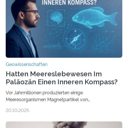
& Environment erschienen. Die Studie fasst bestehende
Forschungsergebnisse zusammen und interpretiert sie
neu, um zu erklären, wie Eisen, das aus hydrothermalen
Systemen freigesetzt wird, über ganze Ozeanbecken
transportiert werden kann. „Das…
Geowissenschaften
Hatten Meereslebewesen Im
Paläozän Einen Inneren Kompass?
Vor Jahrmillionen produzierten einige
Meeresorganismen Magnetpartikel von
ungewöhnlicher Größe, die heute als Fossilien in
20.10.2025
Sedimenten zu finden sind. Nun ist es einem
internationalen Team gelungen, die magnetischen
Domänen auf einem dieser „Riesenmagnetfossilien” mit