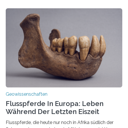
Vulkan? Was passiert in der Erde darunter? Wo
entstehen Erschütterungen – Tremore genannt –
erzeugt durch Magma oder Gase, die sich durch
Schlote einen Weg nach oben bahnen? Jun.-Prof. Dr.
Miriam Christina Reiss, Vulkanseismologin an der
Johannes Gutenberg-Universität Mainz (JGU), und ihr
Team haben am Vulkan Oldoinyo Lengai in Tansania
solche Tremore lokalisiert. „Wir konnten die Tremore
nicht nur nachweisen, sondern ihren Ort in…
Geowissenschaften
Flusspferde In Europa: Leben
Während Der Letzten Eiszeit
Flusspferde, die heute nur noch in Afrika südlich der