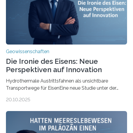
Geowissenschaften
Die Ironie des Eisens: Neue
Perspektiven auf Innovation
Hydrothermale Austrittsfahnen als unsichtbare
Transportwege für EisenEine neue Studie unter der
Leitung des MARUM – Zentrum für Marine
20.10.2025
Umweltwissenschaften der Universität Bremen –
beleuchtet, wie hydrothermale Quellen am
Meeresboden die Eisenverfügbarkeit und den globalen
Stoffkreislauf im Ozean prägen. Die Überblicksstudie
mit dem Titel „Iron’s Irony“ ist in Communications Earth