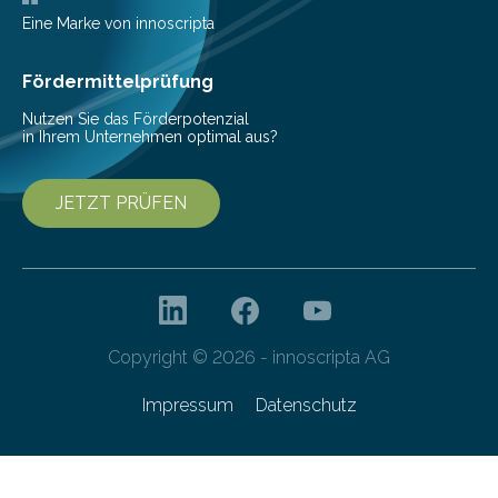
aus, dass gewöhnliche Flusspferde (Hippopotamus
Eine Marke von innoscripta
amphibius) in Mitteleuropa vor ungefähr…
Fördermittelprüfung
Nutzen Sie das Förderpotenzial
in Ihrem Unternehmen optimal aus?
JETZT PRÜFEN
Copyright © 2026 - innoscripta AG
Impressum
Datenschutz