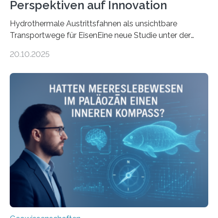
Perspektiven auf Innovation
Hydrothermale Austrittsfahnen als unsichtbare
Transportwege für EisenEine neue Studie unter der
Leitung des MARUM – Zentrum für Marine
20.10.2025
Umweltwissenschaften der Universität Bremen –
beleuchtet, wie hydrothermale Quellen am
Meeresboden die Eisenverfügbarkeit und den globalen
Stoffkreislauf im Ozean prägen. Die Überblicksstudie
mit dem Titel „Iron’s Irony“ ist in Communications Earth
& Environment erschienen. Die Studie fasst bestehende
Forschungsergebnisse zusammen und interpretiert sie
neu, um zu erklären, wie Eisen, das aus hydrothermalen
Systemen freigesetzt wird, über ganze Ozeanbecken
transportiert werden kann. „Das…