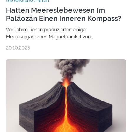
Geowissenschaften
Hatten Meereslebewesen Im
Paläozän Einen Inneren Kompass?
Vor Jahrmillionen produzierten einige
Meeresorganismen Magnetpartikel von
ungewöhnlicher Größe, die heute als Fossilien in
20.10.2025
Sedimenten zu finden sind. Nun ist es einem
internationalen Team gelungen, die magnetischen
Domänen auf einem dieser „Riesenmagnetfossilien” mit
einer raffinierten Methode an der Diamond-
Röntgenquelle zu kartieren. Ihre Analyse zeigt, dass
diese Partikel es den Organismen ermöglicht haben
könnten, winzige Schwankungen sowohl in der
Richtung als auch in der Intensität des Erdmagnetfelds
wahrzunehmen. Dadurch konnten sie sich verorten und
über den Ozean navigieren. Vor einigen Jahren…