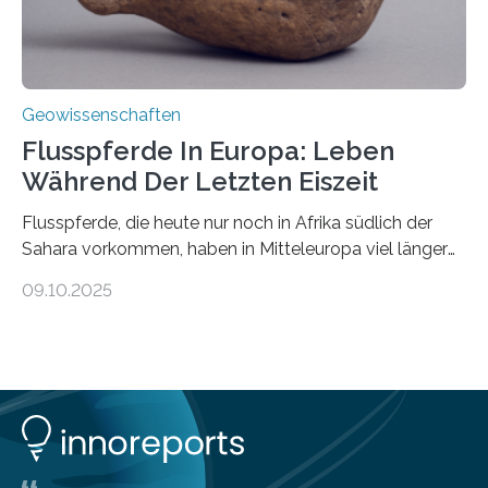
Geowissenschaften
Flusspferde In Europa: Leben
Während Der Letzten Eiszeit
Flusspferde, die heute nur noch in Afrika südlich der
Sahara vorkommen, haben in Mitteleuropa viel länger
überlebt, als bisher angenommen. Analysen von
09.10.2025
Knochenfunden zeigen, dass Flusspferde noch vor
etwa 47.000 bis 31.000 Jahren im Oberrheingraben
lebten, also während der letzten Eiszeit. Ein
internationales Forschungsteam angeführt durch die
Universität Potsdam und die Reiss-Engelhorn-Museen
Mannheim mit dem Curt-Engelhorn-Zentrum
Archäometrie hat dazu eine Studie im Fachjournal
Current Biology veröffentlicht. Bisher ging man davon