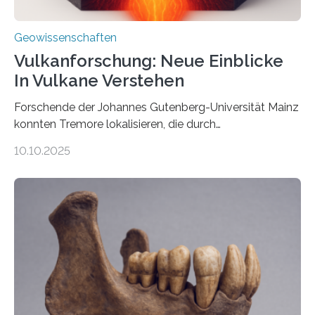
Geowissenschaften
Vulkanforschung: Neue Einblicke
In Vulkane Verstehen
Forschende der Johannes Gutenberg-Universität Mainz
konnten Tremore lokalisieren, die durch
Magmabewegungen ausgelöst werden. Wie tickt ein
10.10.2025
Vulkan? Was passiert in der Erde darunter? Wo
entstehen Erschütterungen – Tremore genannt –
erzeugt durch Magma oder Gase, die sich durch
Schlote einen Weg nach oben bahnen? Jun.-Prof. Dr.
Miriam Christina Reiss, Vulkanseismologin an der
Johannes Gutenberg-Universität Mainz (JGU), und ihr
Team haben am Vulkan Oldoinyo Lengai in Tansania
solche Tremore lokalisiert. „Wir konnten die Tremore
nicht nur nachweisen, sondern ihren Ort in…