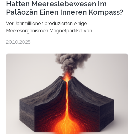
Hatten Meereslebewesen Im
Paläozän Einen Inneren Kompass?
Vor Jahrmillionen produzierten einige
Meeresorganismen Magnetpartikel von
ungewöhnlicher Größe, die heute als Fossilien in
20.10.2025
Sedimenten zu finden sind. Nun ist es einem
internationalen Team gelungen, die magnetischen
Domänen auf einem dieser „Riesenmagnetfossilien” mit
einer raffinierten Methode an der Diamond-
Röntgenquelle zu kartieren. Ihre Analyse zeigt, dass
diese Partikel es den Organismen ermöglicht haben
könnten, winzige Schwankungen sowohl in der
Richtung als auch in der Intensität des Erdmagnetfelds
wahrzunehmen. Dadurch konnten sie sich verorten und
über den Ozean navigieren. Vor einigen Jahren…