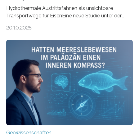
Hydrothermale Austrittsfahnen als unsichtbare
Transportwege für EisenEine neue Studie unter der
Leitung des MARUM – Zentrum für Marine
20.10.2025
Umweltwissenschaften der Universität Bremen –
beleuchtet, wie hydrothermale Quellen am
Meeresboden die Eisenverfügbarkeit und den globalen
Stoffkreislauf im Ozean prägen. Die Überblicksstudie
mit dem Titel „Iron’s Irony“ ist in Communications Earth
& Environment erschienen. Die Studie fasst bestehende
Forschungsergebnisse zusammen und interpretiert sie
neu, um zu erklären, wie Eisen, das aus hydrothermalen
Systemen freigesetzt wird, über ganze Ozeanbecken
transportiert werden kann. „Das…
Geowissenschaften