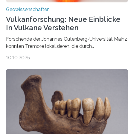
Geowissenschaften
Vulkanforschung: Neue Einblicke
In Vulkane Verstehen
Forschende der Johannes Gutenberg-Universität Mainz
konnten Tremore lokalisieren, die durch
Magmabewegungen ausgelöst werden. Wie tickt ein
10.10.2025
Vulkan? Was passiert in der Erde darunter? Wo
entstehen Erschütterungen – Tremore genannt –
erzeugt durch Magma oder Gase, die sich durch
Schlote einen Weg nach oben bahnen? Jun.-Prof. Dr.
Miriam Christina Reiss, Vulkanseismologin an der
Johannes Gutenberg-Universität Mainz (JGU), und ihr
Team haben am Vulkan Oldoinyo Lengai in Tansania
solche Tremore lokalisiert. „Wir konnten die Tremore
nicht nur nachweisen, sondern ihren Ort in…