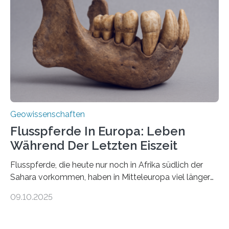
Johannes Gutenberg-Universität Mainz (JGU), und ihr
Team haben am Vulkan Oldoinyo Lengai in Tansania
solche Tremore lokalisiert. „Wir konnten die Tremore
nicht nur nachweisen, sondern ihren Ort in…
Geowissenschaften
Flusspferde In Europa: Leben
Während Der Letzten Eiszeit
Flusspferde, die heute nur noch in Afrika südlich der
Sahara vorkommen, haben in Mitteleuropa viel länger
überlebt, als bisher angenommen. Analysen von
09.10.2025
Knochenfunden zeigen, dass Flusspferde noch vor
etwa 47.000 bis 31.000 Jahren im Oberrheingraben
lebten, also während der letzten Eiszeit. Ein