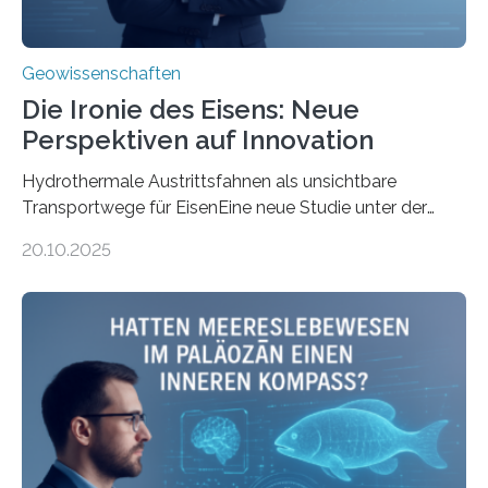
Geowissenschaften
Die Ironie des Eisens: Neue
Perspektiven auf Innovation
Hydrothermale Austrittsfahnen als unsichtbare
Transportwege für EisenEine neue Studie unter der
Leitung des MARUM – Zentrum für Marine
20.10.2025
Umweltwissenschaften der Universität Bremen –
beleuchtet, wie hydrothermale Quellen am
Meeresboden die Eisenverfügbarkeit und den globalen
Stoffkreislauf im Ozean prägen. Die Überblicksstudie
mit dem Titel „Iron’s Irony“ ist in Communications Earth
& Environment erschienen. Die Studie fasst bestehende
Forschungsergebnisse zusammen und interpretiert sie
neu, um zu erklären, wie Eisen, das aus hydrothermalen
Systemen freigesetzt wird, über ganze Ozeanbecken