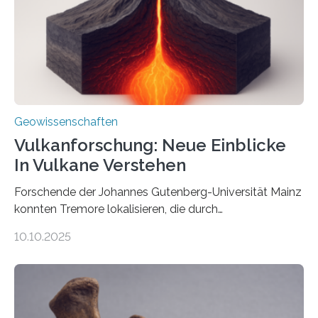
Richtung als auch in der Intensität des Erdmagnetfelds
wahrzunehmen. Dadurch konnten sie sich verorten und
über den Ozean navigieren. Vor einigen Jahren…
Geowissenschaften
Vulkanforschung: Neue Einblicke
In Vulkane Verstehen
Forschende der Johannes Gutenberg-Universität Mainz
konnten Tremore lokalisieren, die durch
Magmabewegungen ausgelöst werden. Wie tickt ein
10.10.2025
Vulkan? Was passiert in der Erde darunter? Wo
entstehen Erschütterungen – Tremore genannt –
erzeugt durch Magma oder Gase, die sich durch
Schlote einen Weg nach oben bahnen? Jun.-Prof. Dr.
Miriam Christina Reiss, Vulkanseismologin an der