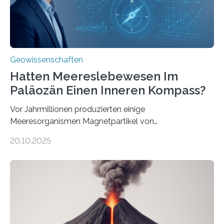
transportiert werden kann. „Das…
Geowissenschaften
Hatten Meereslebewesen Im
Paläozän Einen Inneren Kompass?
Vor Jahrmillionen produzierten einige
Meeresorganismen Magnetpartikel von
ungewöhnlicher Größe, die heute als Fossilien in
20.10.2025
Sedimenten zu finden sind. Nun ist es einem
internationalen Team gelungen, die magnetischen
Domänen auf einem dieser „Riesenmagnetfossilien” mit
einer raffinierten Methode an der Diamond-
Röntgenquelle zu kartieren. Ihre Analyse zeigt, dass
diese Partikel es den Organismen ermöglicht haben
könnten, winzige Schwankungen sowohl in der