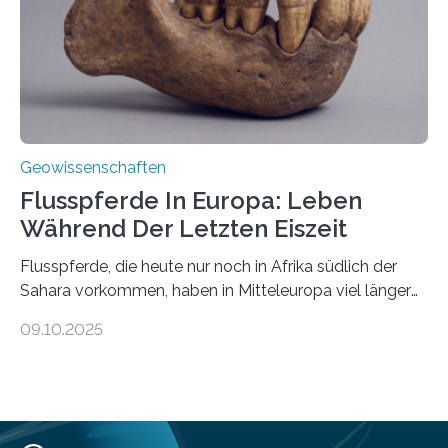
solche Tremore lokalisiert. „Wir konnten die Tremore
nicht nur nachweisen, sondern ihren Ort in…
Geowissenschaften
Flusspferde In Europa: Leben
Während Der Letzten Eiszeit
Flusspferde, die heute nur noch in Afrika südlich der
Sahara vorkommen, haben in Mitteleuropa viel länger
überlebt, als bisher angenommen. Analysen von
09.10.2025
Knochenfunden zeigen, dass Flusspferde noch vor
etwa 47.000 bis 31.000 Jahren im Oberrheingraben
lebten, also während der letzten Eiszeit. Ein
internationales Forschungsteam angeführt durch die
Universität Potsdam und die Reiss-Engelhorn-Museen