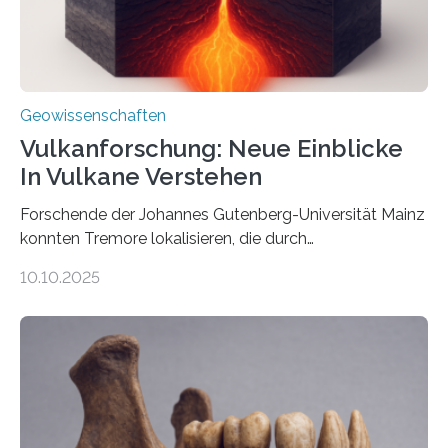
über den Ozean navigieren. Vor einigen Jahren…
Geowissenschaften
Vulkanforschung: Neue Einblicke
In Vulkane Verstehen
Forschende der Johannes Gutenberg-Universität Mainz
konnten Tremore lokalisieren, die durch
Magmabewegungen ausgelöst werden. Wie tickt ein
10.10.2025
Vulkan? Was passiert in der Erde darunter? Wo
entstehen Erschütterungen – Tremore genannt –
erzeugt durch Magma oder Gase, die sich durch
Schlote einen Weg nach oben bahnen? Jun.-Prof. Dr.
Miriam Christina Reiss, Vulkanseismologin an der
Johannes Gutenberg-Universität Mainz (JGU), und ihr
Team haben am Vulkan Oldoinyo Lengai in Tansania