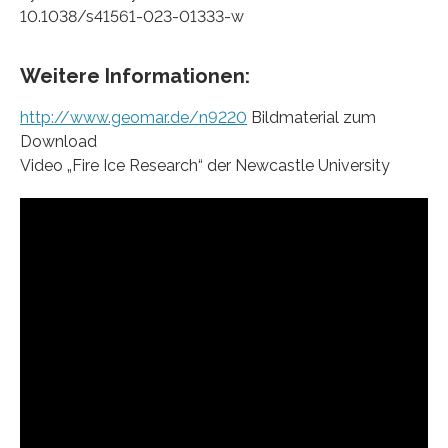
10.1038/s41561-023-01333-w
Weitere Informationen:
http://www.geomar.de/n9220
Bildmaterial zum
Download
Video „Fire Ice Research“ der Newcastle University