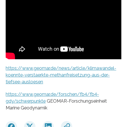
https://www.geomar.de/news/article/klimawandel-
koennte-verstaerkte-methanfreisetzung-aus-der-
tiefsee-ausloesen
https://www.geomar.de/forschen/fb4/fb4-
gdy/schwerpunkte
GEOMAR-Forschungseinheit
Marine Geodynamik