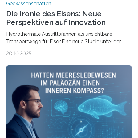
Geowissenschaften
Die Ironie des Eisens: Neue
Perspektiven auf Innovation
Hydrothermale Austrittsfahnen als unsichtbare
Transportwege für EisenEine neue Studie unter der
Leitung des MARUM – Zentrum für Marine
20.10.2025
Umweltwissenschaften der Universität Bremen –
beleuchtet, wie hydrothermale Quellen am
Meeresboden die Eisenverfügbarkeit und den globalen
Stoffkreislauf im Ozean prägen. Die Überblicksstudie
mit dem Titel „Iron’s Irony“ ist in Communications Earth
& Environment erschienen. Die Studie fasst bestehende
Forschungsergebnisse zusammen und interpretiert sie
neu, um zu erklären, wie Eisen, das aus hydrothermalen
Systemen freigesetzt wird, über ganze Ozeanbecken
transportiert werden kann. „Das…