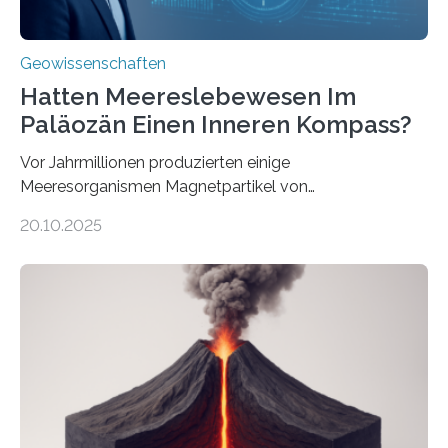
Geowissenschaften
Hatten Meereslebewesen Im
Paläozän Einen Inneren Kompass?
Vor Jahrmillionen produzierten einige
Meeresorganismen Magnetpartikel von
ungewöhnlicher Größe, die heute als Fossilien in
20.10.2025
Sedimenten zu finden sind. Nun ist es einem
internationalen Team gelungen, die magnetischen
Domänen auf einem dieser „Riesenmagnetfossilien” mit
einer raffinierten Methode an der Diamond-
Röntgenquelle zu kartieren. Ihre Analyse zeigt, dass
diese Partikel es den Organismen ermöglicht haben
könnten, winzige Schwankungen sowohl in der
Richtung als auch in der Intensität des Erdmagnetfelds
wahrzunehmen. Dadurch konnten sie sich verorten und