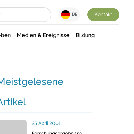
 Leben
Medien & Ereignisse
Interdisziplinäre Forschung
Veranstaltungsnachrichten
n Chemie
Gesellschaftswissenschaften
Kontakt
DE
eben
Medien & Ereignisse
Bildung
Meistgelesene
Artikel
25 April 2001
Forschungsergebnisse