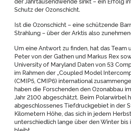
der Jahrtausendwende sinkt – ein Erfolg 
Schutz der Ozonschicht.
Ist die Ozonschicht – eine schützende Bar
Strahlung – über der Arktis also zunehme
Um eine Antwort zu finden, hat das Team 
Peter von der Gathen und Markus Rex sow
University of Maryland Daten von 53 Com
im Rahmen der „Coupled Model Intercompa
(CMIP5, CMIP6) international zusammenges
haben die Forschenden den Ozonabbau im a
Jahr 2100 abgeschätzt. Beim Polarwirbel ha
abgeschlossenes Tiefdruckgebiet in der St
Kilometern Höhe, das sich in jedem Herbst 
unterschiedlich lange über den Winter bis 
bleibt.