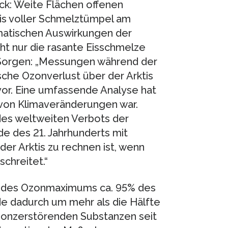
k: Weite Flächen offenen
is voller Schmelztümpel am
matischen Auswirkungen der
cht nur die rasante Eisschmelze
 Sorgen: „Messungen während der
che Ozonverlust über der Arktis
vor. Eine umfassende Analyse hat
 von Klimaveränderungen war.
 des weltweiten Verbots der
e des 21. Jahrhunderts mit
r Arktis zu rechnen ist, wenn
chreitet.“
 des Ozonmaximums ca. 95% des
de dadurch um mehr als die Hälfte
ozonzerstörenden Substanzen seit