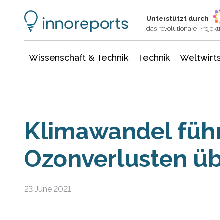
Wissenschaft & Technik
Informationstechnologie
Energie & Elektrotechnik
Unterstützt durch
das revolutionäre Proje
Wissenschaft & Technik
Technik
Weltwirts
Klimawandel führ
Ozonverlusten übe
23 June 2021