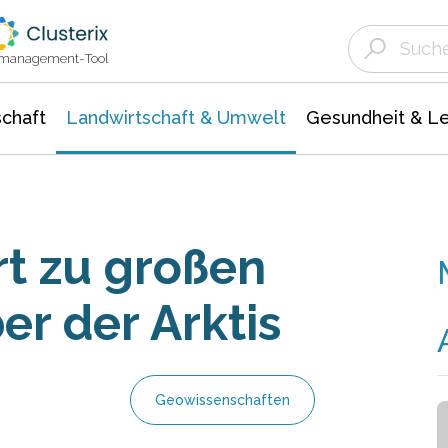
Landwirtschaft & Umwelt
Gesundheit &
Agrar- Forstwissenschaften
Unternehmensmeldungen
Biowissenschafte
Ökologie Umwelt- Naturschutz
ktmanagement-Tool
chaft
Landwirtschaft & Umwelt
Gesundheit & L
t zu großen
r der Arktis
Geowissenschaften