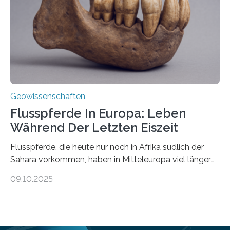
Team haben am Vulkan Oldoinyo Lengai in Tansania
solche Tremore lokalisiert. „Wir konnten die Tremore
nicht nur nachweisen, sondern ihren Ort in…
Geowissenschaften
Flusspferde In Europa: Leben
Während Der Letzten Eiszeit
Flusspferde, die heute nur noch in Afrika südlich der
Sahara vorkommen, haben in Mitteleuropa viel länger
überlebt, als bisher angenommen. Analysen von
09.10.2025
Knochenfunden zeigen, dass Flusspferde noch vor
etwa 47.000 bis 31.000 Jahren im Oberrheingraben
lebten, also während der letzten Eiszeit. Ein
internationales Forschungsteam angeführt durch die