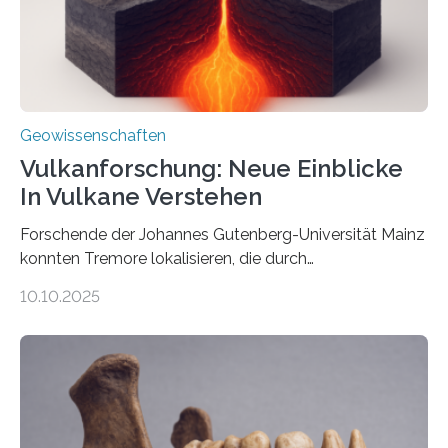
über den Ozean navigieren. Vor einigen Jahren…
Geowissenschaften
Vulkanforschung: Neue Einblicke
In Vulkane Verstehen
Forschende der Johannes Gutenberg-Universität Mainz
konnten Tremore lokalisieren, die durch
Magmabewegungen ausgelöst werden. Wie tickt ein
10.10.2025
Vulkan? Was passiert in der Erde darunter? Wo
entstehen Erschütterungen – Tremore genannt –
erzeugt durch Magma oder Gase, die sich durch
Schlote einen Weg nach oben bahnen? Jun.-Prof. Dr.
Miriam Christina Reiss, Vulkanseismologin an der
Johannes Gutenberg-Universität Mainz (JGU), und ihr