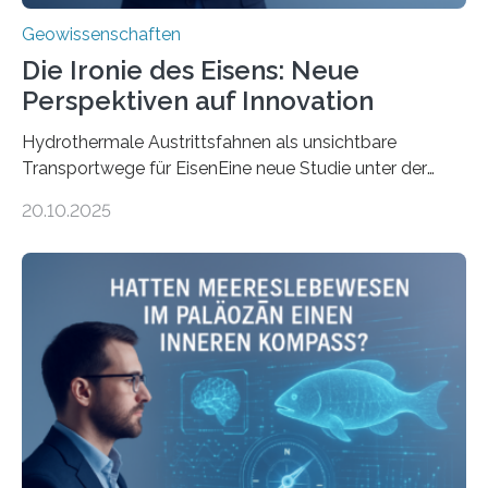
Geowissenschaften
Die Ironie des Eisens: Neue
Perspektiven auf Innovation
Hydrothermale Austrittsfahnen als unsichtbare
Transportwege für EisenEine neue Studie unter der
Leitung des MARUM – Zentrum für Marine
20.10.2025
Umweltwissenschaften der Universität Bremen –
beleuchtet, wie hydrothermale Quellen am
Meeresboden die Eisenverfügbarkeit und den globalen
Stoffkreislauf im Ozean prägen. Die Überblicksstudie
mit dem Titel „Iron’s Irony“ ist in Communications Earth
& Environment erschienen. Die Studie fasst bestehende
Forschungsergebnisse zusammen und interpretiert sie
neu, um zu erklären, wie Eisen, das aus hydrothermalen
Systemen freigesetzt wird, über ganze Ozeanbecken
transportiert werden kann. „Das…