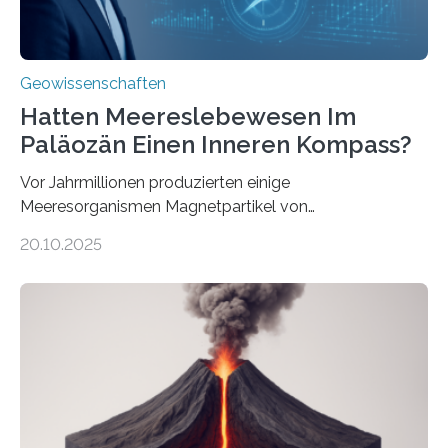
Geowissenschaften
Hatten Meereslebewesen Im
Paläozän Einen Inneren Kompass?
Vor Jahrmillionen produzierten einige
Meeresorganismen Magnetpartikel von
ungewöhnlicher Größe, die heute als Fossilien in
20.10.2025
Sedimenten zu finden sind. Nun ist es einem
internationalen Team gelungen, die magnetischen
Domänen auf einem dieser „Riesenmagnetfossilien” mit
einer raffinierten Methode an der Diamond-
Röntgenquelle zu kartieren. Ihre Analyse zeigt, dass
diese Partikel es den Organismen ermöglicht haben
könnten, winzige Schwankungen sowohl in der
Richtung als auch in der Intensität des Erdmagnetfelds
wahrzunehmen. Dadurch konnten sie sich verorten und