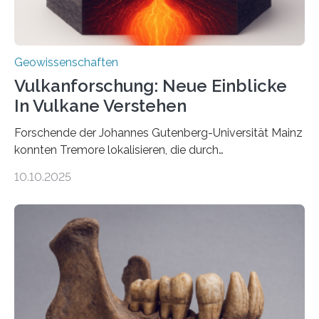
Geowissenschaften
Vulkanforschung: Neue Einblicke
In Vulkane Verstehen
Forschende der Johannes Gutenberg-Universität Mainz
konnten Tremore lokalisieren, die durch
Magmabewegungen ausgelöst werden. Wie tickt ein
10.10.2025
Vulkan? Was passiert in der Erde darunter? Wo
entstehen Erschütterungen – Tremore genannt –
erzeugt durch Magma oder Gase, die sich durch
Schlote einen Weg nach oben bahnen? Jun.-Prof. Dr.
Miriam Christina Reiss, Vulkanseismologin an der
Johannes Gutenberg-Universität Mainz (JGU), und ihr
Team haben am Vulkan Oldoinyo Lengai in Tansania
solche Tremore lokalisiert. „Wir konnten die Tremore