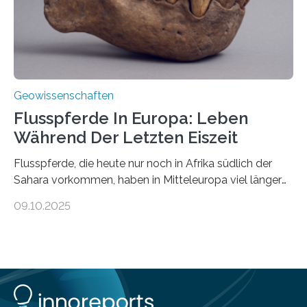
nicht nur nachweisen, sondern ihren Ort in…
Geowissenschaften
Flusspferde In Europa: Leben
Während Der Letzten Eiszeit
Flusspferde, die heute nur noch in Afrika südlich der
Sahara vorkommen, haben in Mitteleuropa viel länger
überlebt, als bisher angenommen. Analysen von
09.10.2025
Knochenfunden zeigen, dass Flusspferde noch vor
etwa 47.000 bis 31.000 Jahren im Oberrheingraben
lebten, also während der letzten Eiszeit. Ein
internationales Forschungsteam angeführt durch die
Universität Potsdam und die Reiss-Engelhorn-Museen
Mannheim mit dem Curt-Engelhorn-Zentrum