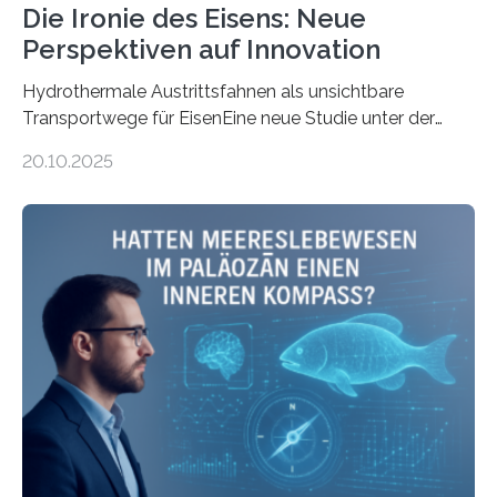
Die Ironie des Eisens: Neue
Perspektiven auf Innovation
Hydrothermale Austrittsfahnen als unsichtbare
Transportwege für EisenEine neue Studie unter der
Leitung des MARUM – Zentrum für Marine
20.10.2025
Umweltwissenschaften der Universität Bremen –
beleuchtet, wie hydrothermale Quellen am
Meeresboden die Eisenverfügbarkeit und den globalen
Stoffkreislauf im Ozean prägen. Die Überblicksstudie
mit dem Titel „Iron’s Irony“ ist in Communications Earth
& Environment erschienen. Die Studie fasst bestehende
Forschungsergebnisse zusammen und interpretiert sie
neu, um zu erklären, wie Eisen, das aus hydrothermalen
Systemen freigesetzt wird, über ganze Ozeanbecken
transportiert werden kann. „Das…