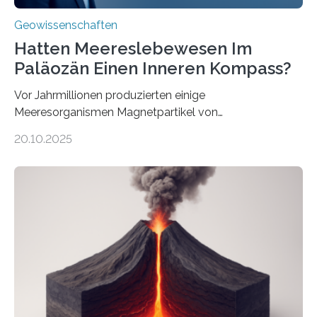
Geowissenschaften
Hatten Meereslebewesen Im
Paläozän Einen Inneren Kompass?
Vor Jahrmillionen produzierten einige
Meeresorganismen Magnetpartikel von
ungewöhnlicher Größe, die heute als Fossilien in
20.10.2025
Sedimenten zu finden sind. Nun ist es einem
internationalen Team gelungen, die magnetischen
Domänen auf einem dieser „Riesenmagnetfossilien” mit
einer raffinierten Methode an der Diamond-
Röntgenquelle zu kartieren. Ihre Analyse zeigt, dass
diese Partikel es den Organismen ermöglicht haben
könnten, winzige Schwankungen sowohl in der
Richtung als auch in der Intensität des Erdmagnetfelds
wahrzunehmen. Dadurch konnten sie sich verorten und
über den Ozean navigieren. Vor einigen Jahren…