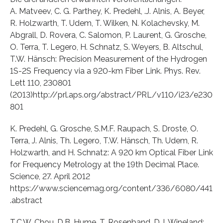
A. Matveev, C. G. Parthey, K. Predehl, .J. Alnis, A. Beyer,
R. Holzwarth, T. Udem, T. Wilken, N. Kolachevsky, M.
Abgrall, D. Rovera, C. Salomon, P. Laurent, G. Grosche,
O. Terra, T. Legero, H. Schnatz, S. Weyers, B. Altschul,
T.W. Hänsch: Precision Measurement of the Hydrogen
1S-2S Frequency via a 920-km Fiber Link. Phys. Rev.
Lett 110, 230801
(2013)http://prl.aps.org/abstract/PRL/v110/i23/e230
801
K. Predehl, G. Grosche, S.M.F. Raupach, S. Droste, O.
Terra, J. Alnis, Th. Legero, T.W. Hänsch, Th. Udem, R.
Holzwarth, and H. Schnatz: A 920 km Optical Fiber Link
for Frequency Metrology at the 19th Decimal Place.
Science, 27. April 2012
https://www.sciencemag.org/content/336/6080/441
.abstract
T.C.W. Chou, D.B. Hume, T. Rosenband, D.J. Wineland: