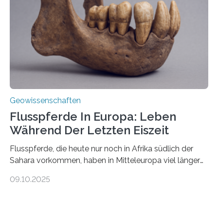
Team haben am Vulkan Oldoinyo Lengai in Tansania
solche Tremore lokalisiert. „Wir konnten die Tremore
nicht nur nachweisen, sondern ihren Ort in…
Geowissenschaften
Flusspferde In Europa: Leben
Während Der Letzten Eiszeit
Flusspferde, die heute nur noch in Afrika südlich der
Sahara vorkommen, haben in Mitteleuropa viel länger
überlebt, als bisher angenommen. Analysen von
09.10.2025
Knochenfunden zeigen, dass Flusspferde noch vor
etwa 47.000 bis 31.000 Jahren im Oberrheingraben
lebten, also während der letzten Eiszeit. Ein