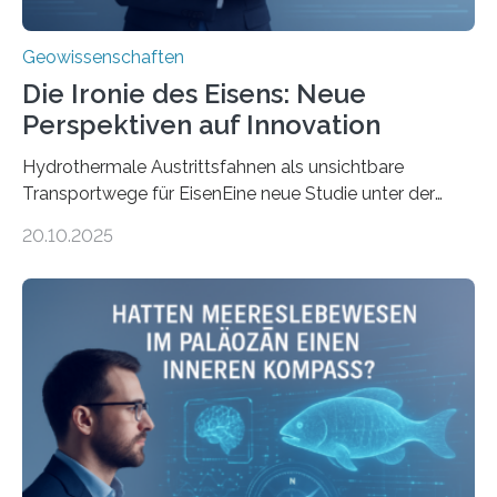
Geowissenschaften
Die Ironie des Eisens: Neue
Perspektiven auf Innovation
Hydrothermale Austrittsfahnen als unsichtbare
Transportwege für EisenEine neue Studie unter der
Leitung des MARUM – Zentrum für Marine
20.10.2025
Umweltwissenschaften der Universität Bremen –
beleuchtet, wie hydrothermale Quellen am
Meeresboden die Eisenverfügbarkeit und den globalen
Stoffkreislauf im Ozean prägen. Die Überblicksstudie
mit dem Titel „Iron’s Irony“ ist in Communications Earth
& Environment erschienen. Die Studie fasst bestehende
Forschungsergebnisse zusammen und interpretiert sie
neu, um zu erklären, wie Eisen, das aus hydrothermalen
Systemen freigesetzt wird, über ganze Ozeanbecken
transportiert werden kann. „Das…