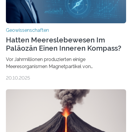
Geowissenschaften
Hatten Meereslebewesen Im
Paläozän Einen Inneren Kompass?
Vor Jahrmillionen produzierten einige
Meeresorganismen Magnetpartikel von
ungewöhnlicher Größe, die heute als Fossilien in
20.10.2025
Sedimenten zu finden sind. Nun ist es einem
internationalen Team gelungen, die magnetischen
Domänen auf einem dieser „Riesenmagnetfossilien” mit
einer raffinierten Methode an der Diamond-
Röntgenquelle zu kartieren. Ihre Analyse zeigt, dass
diese Partikel es den Organismen ermöglicht haben
könnten, winzige Schwankungen sowohl in der
Richtung als auch in der Intensität des Erdmagnetfelds