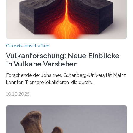
wahrzunehmen. Dadurch konnten sie sich verorten und
über den Ozean navigieren. Vor einigen Jahren…
Geowissenschaften
Vulkanforschung: Neue Einblicke
In Vulkane Verstehen
Forschende der Johannes Gutenberg-Universität Mainz
konnten Tremore lokalisieren, die durch
Magmabewegungen ausgelöst werden. Wie tickt ein
10.10.2025
Vulkan? Was passiert in der Erde darunter? Wo
entstehen Erschütterungen – Tremore genannt –
erzeugt durch Magma oder Gase, die sich durch
Schlote einen Weg nach oben bahnen? Jun.-Prof. Dr.
Miriam Christina Reiss, Vulkanseismologin an der
Johannes Gutenberg-Universität Mainz (JGU), und ihr