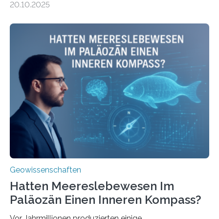
20.10.2025
Umweltwissenschaften der Universität Bremen –
beleuchtet, wie hydrothermale Quellen am
Meeresboden die Eisenverfügbarkeit und den globalen
Stoffkreislauf im Ozean prägen. Die Überblicksstudie
mit dem Titel „Iron’s Irony“ ist in Communications Earth
& Environment erschienen. Die Studie fasst bestehende
Forschungsergebnisse zusammen und interpretiert sie
neu, um zu erklären, wie Eisen, das aus hydrothermalen
Systemen freigesetzt wird, über ganze Ozeanbecken
transportiert werden kann. „Das…
Geowissenschaften
Hatten Meereslebewesen Im
Paläozän Einen Inneren Kompass?
Vor Jahrmillionen produzierten einige