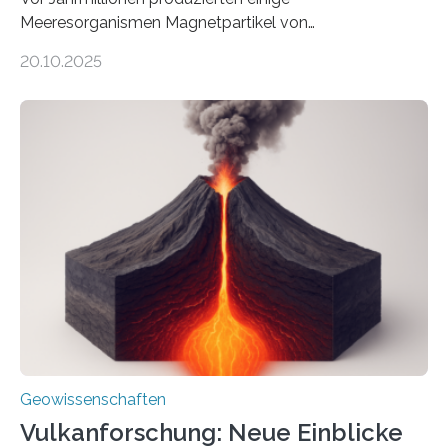
Meeresorganismen Magnetpartikel von
ungewöhnlicher Größe, die heute als Fossilien in
20.10.2025
Sedimenten zu finden sind. Nun ist es einem
internationalen Team gelungen, die magnetischen
Domänen auf einem dieser „Riesenmagnetfossilien” mit
einer raffinierten Methode an der Diamond-
Röntgenquelle zu kartieren. Ihre Analyse zeigt, dass
diese Partikel es den Organismen ermöglicht haben
könnten, winzige Schwankungen sowohl in der
Richtung als auch in der Intensität des Erdmagnetfelds
wahrzunehmen. Dadurch konnten sie sich verorten und
über den Ozean navigieren. Vor einigen Jahren…
Geowissenschaften
Vulkanforschung: Neue Einblicke