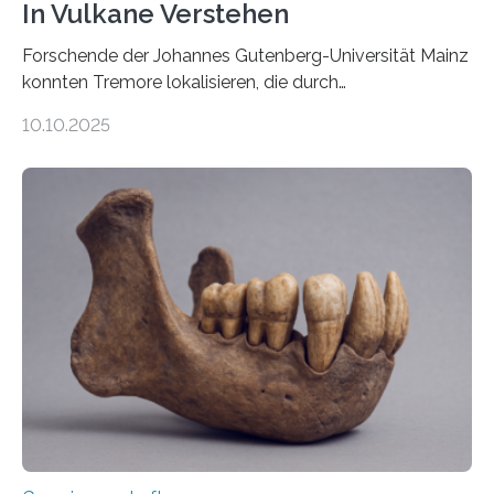
In Vulkane Verstehen
Forschende der Johannes Gutenberg-Universität Mainz
konnten Tremore lokalisieren, die durch
Magmabewegungen ausgelöst werden. Wie tickt ein
10.10.2025
Vulkan? Was passiert in der Erde darunter? Wo
entstehen Erschütterungen – Tremore genannt –
erzeugt durch Magma oder Gase, die sich durch
Schlote einen Weg nach oben bahnen? Jun.-Prof. Dr.
Miriam Christina Reiss, Vulkanseismologin an der
Johannes Gutenberg-Universität Mainz (JGU), und ihr
Team haben am Vulkan Oldoinyo Lengai in Tansania
solche Tremore lokalisiert. „Wir konnten die Tremore
nicht nur nachweisen, sondern ihren Ort in…