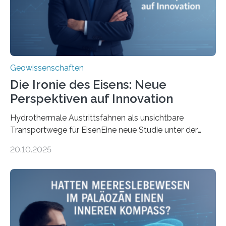
Geowissenschaften
Die Ironie des Eisens: Neue
Perspektiven auf Innovation
Hydrothermale Austrittsfahnen als unsichtbare
Transportwege für EisenEine neue Studie unter der
Leitung des MARUM – Zentrum für Marine
20.10.2025
Umweltwissenschaften der Universität Bremen –
beleuchtet, wie hydrothermale Quellen am
Meeresboden die Eisenverfügbarkeit und den globalen
Stoffkreislauf im Ozean prägen. Die Überblicksstudie
mit dem Titel „Iron’s Irony“ ist in Communications Earth
& Environment erschienen. Die Studie fasst bestehende