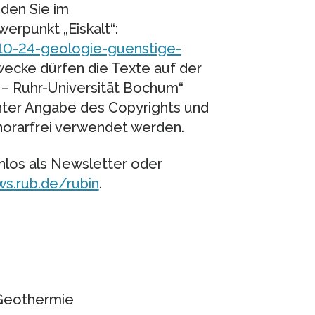
nden Sie im
rpunkt „Eiskalt“:
10-24-geologie-guenstige-
Zwecke dürfen die Texte auf der
 – Ruhr-Universität Bochum“
ter Angabe des Copyrights und
rarfrei verwendet werden.
nlos als Newsletter oder
ws.rub.de/rubin
.
 Geothermie