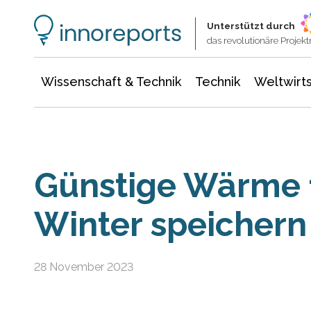
Wissenschaft & Technik
Informationstechnologie
Energie & Elektrotechnik
Unterstützt durch
das revolutionäre Proje
Wissenschaft & Technik
Technik
Weltwirts
Günstige Wärme 
Winter speichern
28 November 2023