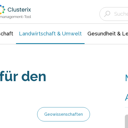
Landwirtschaft & Umwelt
Gesundheit &
Agrar- Forstwissenschaften
Unternehmensmeldungen
Biowissenschafte
Ökologie Umwelt- Naturschutz
ktmanagement-Tool
chaft
Landwirtschaft & Umwelt
Gesundheit & L
für den
Geowissenschaften