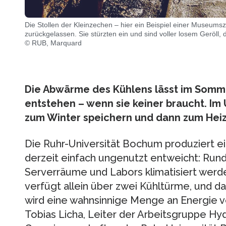
Die Stollen der Kleinzechen – hier ein Beispiel einer Museum
zurückgelassen. Sie stürzten ein und sind voller losem Geröll, d
© RUB, Marquard
Die Abwärme des Kühlens lässt im Som
entstehen – wenn sie keiner braucht. Im
zum Winter speichern und dann zum Heiz
Die Ruhr-Universität Bochum produziert e
derzeit einfach ungenutzt entweicht: Ru
Serverräume und Labors klimatisiert werd
verfügt allein über zwei Kühltürme, und das
wird eine wahnsinnige Menge an Energie ve
Tobias Licha, Leiter der Arbeitsgruppe Hy