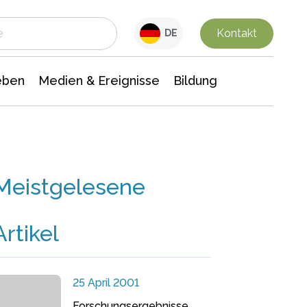
 Leben
Medien & Ereignisse
Interdisziplinäre Forschung
Veranstaltungsnachrichten
n Chemie
Gesellschaftswissenschaften
Kontakt
DE
eben
Medien & Ereignisse
Bildung
Meistgelesene
Artikel
25 April 2001
Forschungsergebnisse