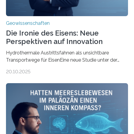
Geowissenschaften
Die Ironie des Eisens: Neue
Perspektiven auf Innovation
Hydrothermale Austrittsfahnen als unsichtbare
Transportwege für EisenEine neue Studie unter der
Leitung des MARUM – Zentrum für Marine
20.10.2025
Umweltwissenschaften der Universität Bremen –
beleuchtet, wie hydrothermale Quellen am
Meeresboden die Eisenverfügbarkeit und den globalen
Stoffkreislauf im Ozean prägen. Die Überblicksstudie
mit dem Titel „Iron’s Irony“ ist in Communications Earth
& Environment erschienen. Die Studie fasst bestehende
Forschungsergebnisse zusammen und interpretiert sie
neu, um zu erklären, wie Eisen, das aus hydrothermalen
Systemen freigesetzt wird, über ganze Ozeanbecken