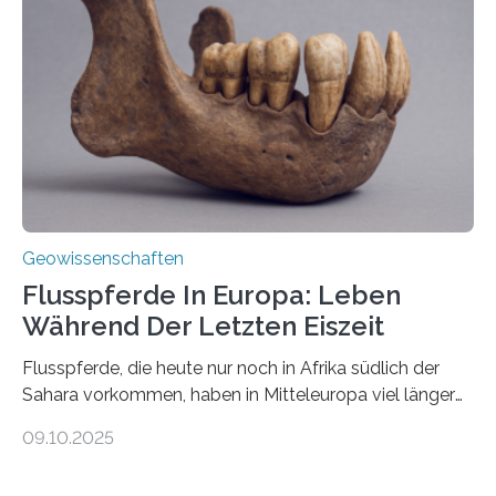
Miriam Christina Reiss, Vulkanseismologin an der
Johannes Gutenberg-Universität Mainz (JGU), und ihr
Team haben am Vulkan Oldoinyo Lengai in Tansania
solche Tremore lokalisiert. „Wir konnten die Tremore
nicht nur nachweisen, sondern ihren Ort in…
Geowissenschaften
Flusspferde In Europa: Leben
Während Der Letzten Eiszeit
Flusspferde, die heute nur noch in Afrika südlich der
Sahara vorkommen, haben in Mitteleuropa viel länger
überlebt, als bisher angenommen. Analysen von
09.10.2025
Knochenfunden zeigen, dass Flusspferde noch vor
etwa 47.000 bis 31.000 Jahren im Oberrheingraben