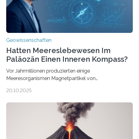
transportiert werden kann. „Das…
Geowissenschaften
Hatten Meereslebewesen Im
Paläozän Einen Inneren Kompass?
Vor Jahrmillionen produzierten einige
Meeresorganismen Magnetpartikel von
ungewöhnlicher Größe, die heute als Fossilien in
20.10.2025
Sedimenten zu finden sind. Nun ist es einem
internationalen Team gelungen, die magnetischen
Domänen auf einem dieser „Riesenmagnetfossilien” mit
einer raffinierten Methode an der Diamond-
Röntgenquelle zu kartieren. Ihre Analyse zeigt, dass
diese Partikel es den Organismen ermöglicht haben
könnten, winzige Schwankungen sowohl in der