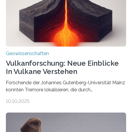
Richtung als auch in der Intensität des Erdmagnetfelds
wahrzunehmen. Dadurch konnten sie sich verorten und
über den Ozean navigieren. Vor einigen Jahren…
Geowissenschaften
Vulkanforschung: Neue Einblicke
In Vulkane Verstehen
Forschende der Johannes Gutenberg-Universität Mainz
konnten Tremore lokalisieren, die durch
Magmabewegungen ausgelöst werden. Wie tickt ein
10.10.2025
Vulkan? Was passiert in der Erde darunter? Wo
entstehen Erschütterungen – Tremore genannt –
erzeugt durch Magma oder Gase, die sich durch
Schlote einen Weg nach oben bahnen? Jun.-Prof. Dr.