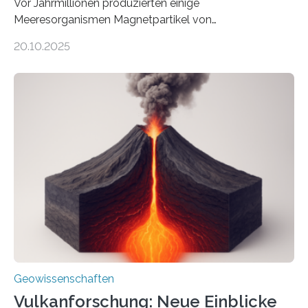
Vor Jahrmillionen produzierten einige
Meeresorganismen Magnetpartikel von
ungewöhnlicher Größe, die heute als Fossilien in
20.10.2025
Sedimenten zu finden sind. Nun ist es einem
internationalen Team gelungen, die magnetischen
Domänen auf einem dieser „Riesenmagnetfossilien” mit
einer raffinierten Methode an der Diamond-
Röntgenquelle zu kartieren. Ihre Analyse zeigt, dass
diese Partikel es den Organismen ermöglicht haben
könnten, winzige Schwankungen sowohl in der
Richtung als auch in der Intensität des Erdmagnetfelds
wahrzunehmen. Dadurch konnten sie sich verorten und
über den Ozean navigieren. Vor einigen Jahren…
Geowissenschaften
Vulkanforschung: Neue Einblicke