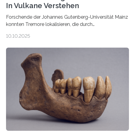
In Vulkane Verstehen
Forschende der Johannes Gutenberg-Universität Mainz
konnten Tremore lokalisieren, die durch
Magmabewegungen ausgelöst werden. Wie tickt ein
10.10.2025
Vulkan? Was passiert in der Erde darunter? Wo
entstehen Erschütterungen – Tremore genannt –
erzeugt durch Magma oder Gase, die sich durch
Schlote einen Weg nach oben bahnen? Jun.-Prof. Dr.
Miriam Christina Reiss, Vulkanseismologin an der
Johannes Gutenberg-Universität Mainz (JGU), und ihr
Team haben am Vulkan Oldoinyo Lengai in Tansania
solche Tremore lokalisiert. „Wir konnten die Tremore
nicht nur nachweisen, sondern ihren Ort in…