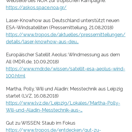
Webseite des NOA zur tropischen Kampagne.
https://askos.space.noa.gr/
Laser-Knowhow aus Deutschland unterstützt neuen
ESA-Windsatelliten (Pressemitteilung, 21.08.2018)
https://www.tropos.de/aktuelles/pressemitteilungen/
details/laser-knowhow-aus-deu…
Europäischer Satellit Aeolus: Windmessung aus dem
All (MDR.de, 10.09.2018)
https://www.mdr.de/wissen/satellit-esa-aeolus-wind-
100.html
Martha, Polly, Wili und Aladin: Messtechnik aus Leipzig
startet (LVZ, 16.08.2018)
https://www.lvz.de/Leipzig/Lokales/Martha-Polly-
Wili-und-Aladin-Messtechnik-aus-…
Gut zu WISSEN: Staub im Fokus
https://www.tropos.de/entdecken/gut-zu-