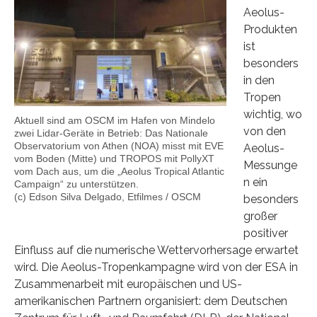
Aeolus-
Produkten
ist
besonders
in den
Tropen
wichtig, wo
Aktuell sind am OSCM im Hafen von Mindelo
von den
zwei Lidar-Geräte in Betrieb: Das Nationale
Observatorium von Athen (NOA) misst mit EVE
Aeolus-
vom Boden (Mitte) und TROPOS mit PollyXT
Messunge
vom Dach aus, um die „Aeolus Tropical Atlantic
n ein
Campaign“ zu unterstützen.
(c) Edson Silva Delgado, Etfilmes / OSCM
besonders
großer
positiver
Einfluss auf die numerische Wettervorhersage erwartet
wird. Die Aeolus-Tropenkampagne wird von der ESA in
Zusammenarbeit mit europäischen und US-
amerikanischen Partnern organisiert: dem Deutschen