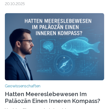
Leitung des MARUM – Zentrum für Marine
20.10.2025
Umweltwissenschaften der Universität Bremen –
beleuchtet, wie hydrothermale Quellen am
Meeresboden die Eisenverfügbarkeit und den globalen
Stoffkreislauf im Ozean prägen. Die Überblicksstudie
mit dem Titel „Iron’s Irony“ ist in Communications Earth
& Environment erschienen. Die Studie fasst bestehende
Forschungsergebnisse zusammen und interpretiert sie
neu, um zu erklären, wie Eisen, das aus hydrothermalen
Systemen freigesetzt wird, über ganze Ozeanbecken
transportiert werden kann. „Das…
Geowissenschaften
Hatten Meereslebewesen Im
Paläozän Einen Inneren Kompass?