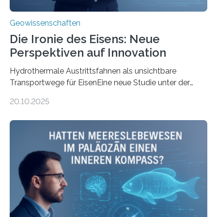
Geowissenschaften
Die Ironie des Eisens: Neue
Perspektiven auf Innovation
Hydrothermale Austrittsfahnen als unsichtbare
Transportwege für EisenEine neue Studie unter der
Leitung des MARUM – Zentrum für Marine
20.10.2025
Umweltwissenschaften der Universität Bremen –
beleuchtet, wie hydrothermale Quellen am
Meeresboden die Eisenverfügbarkeit und den globalen
Stoffkreislauf im Ozean prägen. Die Überblicksstudie
mit dem Titel „Iron’s Irony“ ist in Communications Earth
& Environment erschienen. Die Studie fasst bestehende
Forschungsergebnisse zusammen und interpretiert sie
neu, um zu erklären, wie Eisen, das aus hydrothermalen
Systemen freigesetzt wird, über ganze Ozeanbecken
transportiert werden kann. „Das…