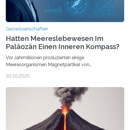
Geowissenschaften
Hatten Meereslebewesen Im
Paläozän Einen Inneren Kompass?
Vor Jahrmillionen produzierten einige
Meeresorganismen Magnetpartikel von
ungewöhnlicher Größe, die heute als Fossilien in
20.10.2025
Sedimenten zu finden sind. Nun ist es einem
internationalen Team gelungen, die magnetischen
Domänen auf einem dieser „Riesenmagnetfossilien” mit
einer raffinierten Methode an der Diamond-
Röntgenquelle zu kartieren. Ihre Analyse zeigt, dass
diese Partikel es den Organismen ermöglicht haben
könnten, winzige Schwankungen sowohl in der
Richtung als auch in der Intensität des Erdmagnetfelds