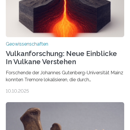
wahrzunehmen. Dadurch konnten sie sich verorten und
über den Ozean navigieren. Vor einigen Jahren…
Geowissenschaften
Vulkanforschung: Neue Einblicke
In Vulkane Verstehen
Forschende der Johannes Gutenberg-Universität Mainz
konnten Tremore lokalisieren, die durch
Magmabewegungen ausgelöst werden. Wie tickt ein
10.10.2025
Vulkan? Was passiert in der Erde darunter? Wo
entstehen Erschütterungen – Tremore genannt –
erzeugt durch Magma oder Gase, die sich durch
Schlote einen Weg nach oben bahnen? Jun.-Prof. Dr.
Miriam Christina Reiss, Vulkanseismologin an der
Johannes Gutenberg-Universität Mainz (JGU), und ihr