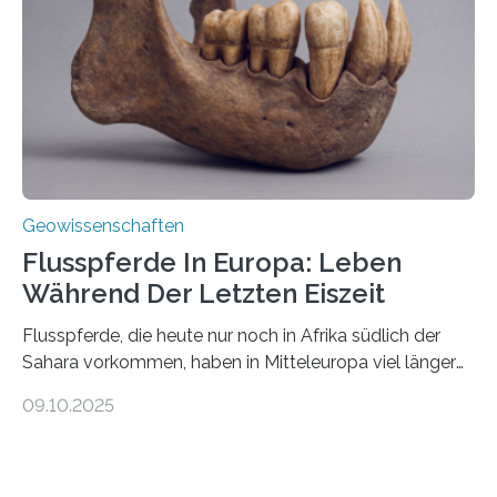
Team haben am Vulkan Oldoinyo Lengai in Tansania
solche Tremore lokalisiert. „Wir konnten die Tremore
nicht nur nachweisen, sondern ihren Ort in…
Geowissenschaften
Flusspferde In Europa: Leben
Während Der Letzten Eiszeit
Flusspferde, die heute nur noch in Afrika südlich der
Sahara vorkommen, haben in Mitteleuropa viel länger
überlebt, als bisher angenommen. Analysen von
09.10.2025
Knochenfunden zeigen, dass Flusspferde noch vor
etwa 47.000 bis 31.000 Jahren im Oberrheingraben
lebten, also während der letzten Eiszeit. Ein
internationales Forschungsteam angeführt durch die