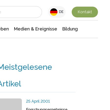
 Leben
Medien & Ereignisse
Interdisziplinäre Forschung
Veranstaltungsnachrichten
n Chemie
Gesellschaftswissenschaften
Kontakt
DE
eben
Medien & Ereignisse
Bildung
Meistgelesene
Artikel
25 April 2001
Forschungsergebnisse