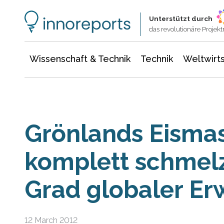
Wissenschaft & Technik
Informationstechnologie
Energie & Elektrotechnik
Unterstützt durch
das revolutionäre Proje
Wissenschaft & Technik
Technik
Weltwirts
Grönlands Eisma
komplett schmelz
Grad globaler E
12 March 2012