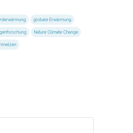
rderwärmung
globale Erwärmung
lgenforschung
Nature Climate Change
hmelzen