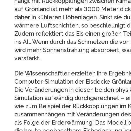
hängt mit Rückkopplungen zwischen Klima
auf Grönland ist mehr als 3000 Meter dick,
daher in kühleren Höhenlagen. Sinkt sie d
wärmere Luftschichten, so beschleunigt di
Zudem reflektiert das Eis einen großen Te
ins All. Wenn durch das Schmelzen die von
wird mehr Sonnenstrahlung absorbiert, wa
verstärkt.
Die Wissenschaftler erzielten ihre Ergebni
Computer-Simulation der Eisdecke Grönlan
Die Veränderungen in diesen beiden physi
Simulation aufwändig durchgerechnet – ein
wie zum Beispiel der Rückkopplungen im K
zusammenhängen mit Veränderungen des S
als Folge der Erderwärmung. Das Modell be
die heute beobachtbare Eisbedeckung korr