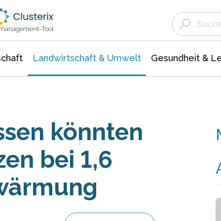
Landwirtschaft & Umwelt
Gesundheit &
Agrar- Forstwissenschaften
Unternehmensmeldungen
Biowissenschafte
Ökologie Umwelt- Naturschutz
ktmanagement-Tool
chaft
Landwirtschaft & Umwelt
Gesundheit & L
ssen könnten
en bei 1,6
rwärmung