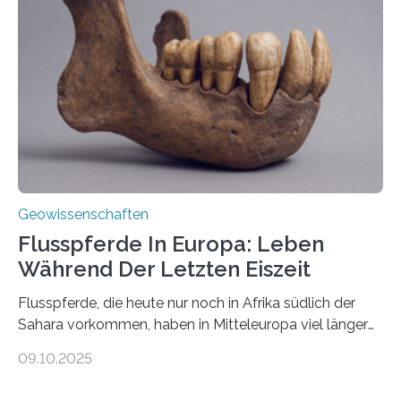
Miriam Christina Reiss, Vulkanseismologin an der
Johannes Gutenberg-Universität Mainz (JGU), und ihr
Team haben am Vulkan Oldoinyo Lengai in Tansania
solche Tremore lokalisiert. „Wir konnten die Tremore
nicht nur nachweisen, sondern ihren Ort in…
Geowissenschaften
Flusspferde In Europa: Leben
Während Der Letzten Eiszeit
Flusspferde, die heute nur noch in Afrika südlich der
Sahara vorkommen, haben in Mitteleuropa viel länger
überlebt, als bisher angenommen. Analysen von
09.10.2025
Knochenfunden zeigen, dass Flusspferde noch vor
etwa 47.000 bis 31.000 Jahren im Oberrheingraben