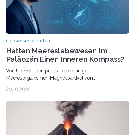
transportiert werden kann. „Das…
Geowissenschaften
Hatten Meereslebewesen Im
Paläozän Einen Inneren Kompass?
Vor Jahrmillionen produzierten einige
Meeresorganismen Magnetpartikel von
ungewöhnlicher Größe, die heute als Fossilien in
20.10.2025
Sedimenten zu finden sind. Nun ist es einem
internationalen Team gelungen, die magnetischen
Domänen auf einem dieser „Riesenmagnetfossilien” mit
einer raffinierten Methode an der Diamond-
Röntgenquelle zu kartieren. Ihre Analyse zeigt, dass
diese Partikel es den Organismen ermöglicht haben