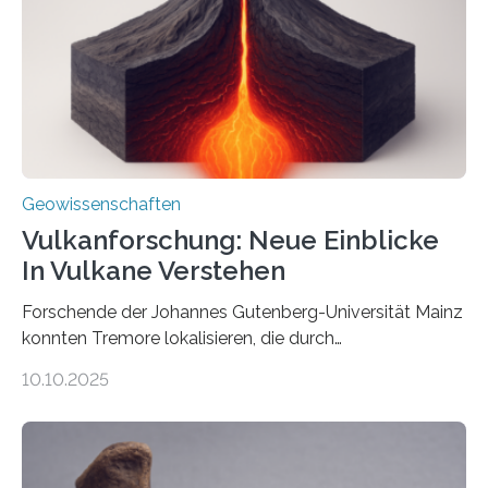
könnten, winzige Schwankungen sowohl in der
Richtung als auch in der Intensität des Erdmagnetfelds
wahrzunehmen. Dadurch konnten sie sich verorten und
über den Ozean navigieren. Vor einigen Jahren…
Geowissenschaften
Vulkanforschung: Neue Einblicke
In Vulkane Verstehen
Forschende der Johannes Gutenberg-Universität Mainz
konnten Tremore lokalisieren, die durch
Magmabewegungen ausgelöst werden. Wie tickt ein
10.10.2025
Vulkan? Was passiert in der Erde darunter? Wo
entstehen Erschütterungen – Tremore genannt –
erzeugt durch Magma oder Gase, die sich durch
Schlote einen Weg nach oben bahnen? Jun.-Prof. Dr.