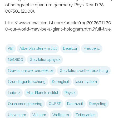
of holographic quantum geometry, Phys. Rev. D 78,
087501 (2008).
http://www.newscientist.com/article/mg20126911.30
0-our-world-may-be-a-giant-hologram.html?full=true
AEI
Albert-Einstein-Institut
Detektor
Frequenz
GEO600
Gravitationsphysik
Gravitationswellendetektor
Gravitationswellenforschung
Grundlagenforschung
Körnigkeit
laser system
Leibniz
Max-Planck-Institut
Physik
Quantenengineering
QUEST
Raumzeit
Recycling
Universum
Vakuum
Weltraum
Zeitquanten