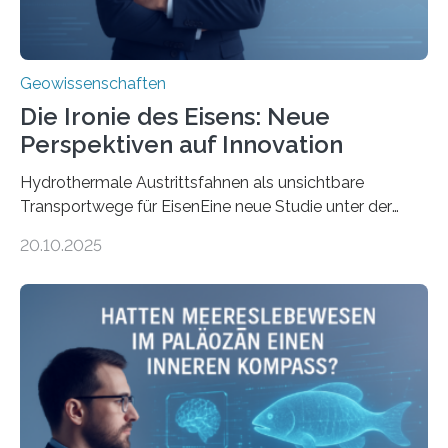
Geowissenschaften
Die Ironie des Eisens: Neue
Perspektiven auf Innovation
Hydrothermale Austrittsfahnen als unsichtbare
Transportwege für EisenEine neue Studie unter der
Leitung des MARUM – Zentrum für Marine
20.10.2025
Umweltwissenschaften der Universität Bremen –
beleuchtet, wie hydrothermale Quellen am
Meeresboden die Eisenverfügbarkeit und den globalen
Stoffkreislauf im Ozean prägen. Die Überblicksstudie
mit dem Titel „Iron’s Irony“ ist in Communications Earth
& Environment erschienen. Die Studie fasst bestehende
Forschungsergebnisse zusammen und interpretiert sie
neu, um zu erklären, wie Eisen, das aus hydrothermalen
Systemen freigesetzt wird, über ganze Ozeanbecken