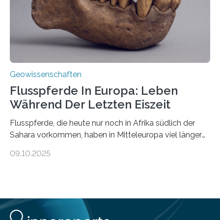
nicht nur nachweisen, sondern ihren Ort in…
Geowissenschaften
Flusspferde In Europa: Leben
Während Der Letzten Eiszeit
Flusspferde, die heute nur noch in Afrika südlich der
Sahara vorkommen, haben in Mitteleuropa viel länger
überlebt, als bisher angenommen. Analysen von
09.10.2025
Knochenfunden zeigen, dass Flusspferde noch vor
etwa 47.000 bis 31.000 Jahren im Oberrheingraben
lebten, also während der letzten Eiszeit. Ein
internationales Forschungsteam angeführt durch die
Universität Potsdam und die Reiss-Engelhorn-Museen
Mannheim mit dem Curt-Engelhorn-Zentrum