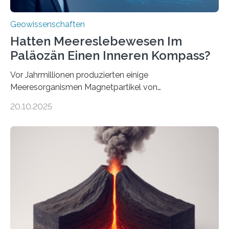
Geowissenschaften
Hatten Meereslebewesen Im
Paläozän Einen Inneren Kompass?
Vor Jahrmillionen produzierten einige
Meeresorganismen Magnetpartikel von
ungewöhnlicher Größe, die heute als Fossilien in
20.10.2025
Sedimenten zu finden sind. Nun ist es einem
internationalen Team gelungen, die magnetischen
Domänen auf einem dieser „Riesenmagnetfossilien” mit
einer raffinierten Methode an der Diamond-
Röntgenquelle zu kartieren. Ihre Analyse zeigt, dass
diese Partikel es den Organismen ermöglicht haben
könnten, winzige Schwankungen sowohl in der
Richtung als auch in der Intensität des Erdmagnetfelds
wahrzunehmen. Dadurch konnten sie sich verorten und
über den Ozean navigieren. Vor einigen Jahren…