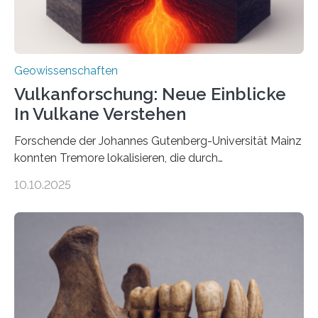
Geowissenschaften
Vulkanforschung: Neue Einblicke
In Vulkane Verstehen
Forschende der Johannes Gutenberg-Universität Mainz
konnten Tremore lokalisieren, die durch
Magmabewegungen ausgelöst werden. Wie tickt ein
10.10.2025
Vulkan? Was passiert in der Erde darunter? Wo
entstehen Erschütterungen – Tremore genannt –
erzeugt durch Magma oder Gase, die sich durch
Schlote einen Weg nach oben bahnen? Jun.-Prof. Dr.
Miriam Christina Reiss, Vulkanseismologin an der
Johannes Gutenberg-Universität Mainz (JGU), und ihr
Team haben am Vulkan Oldoinyo Lengai in Tansania
solche Tremore lokalisiert. „Wir konnten die Tremore