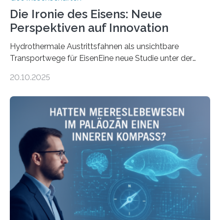
Die Ironie des Eisens: Neue
Perspektiven auf Innovation
Hydrothermale Austrittsfahnen als unsichtbare
Transportwege für EisenEine neue Studie unter der
Leitung des MARUM – Zentrum für Marine
20.10.2025
Umweltwissenschaften der Universität Bremen –
beleuchtet, wie hydrothermale Quellen am
Meeresboden die Eisenverfügbarkeit und den globalen
Stoffkreislauf im Ozean prägen. Die Überblicksstudie
mit dem Titel „Iron’s Irony“ ist in Communications Earth
& Environment erschienen. Die Studie fasst bestehende
Forschungsergebnisse zusammen und interpretiert sie
neu, um zu erklären, wie Eisen, das aus hydrothermalen
Systemen freigesetzt wird, über ganze Ozeanbecken
transportiert werden kann. „Das…