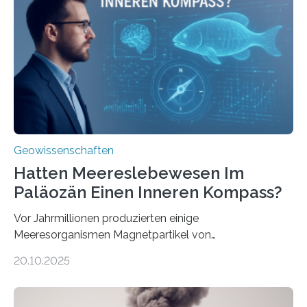
& Environment erschienen. Die Studie fasst bestehende
Forschungsergebnisse zusammen und interpretiert sie
neu, um zu erklären, wie Eisen, das aus hydrothermalen
Systemen freigesetzt wird, über ganze Ozeanbecken
transportiert werden kann. „Das…
Geowissenschaften
Hatten Meereslebewesen Im
Paläozän Einen Inneren Kompass?
Vor Jahrmillionen produzierten einige
Meeresorganismen Magnetpartikel von
ungewöhnlicher Größe, die heute als Fossilien in
20.10.2025
Sedimenten zu finden sind. Nun ist es einem
internationalen Team gelungen, die magnetischen
Domänen auf einem dieser „Riesenmagnetfossilien” mit