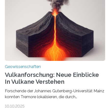
einer raffinierten Methode an der Diamond-
Röntgenquelle zu kartieren. Ihre Analyse zeigt, dass
diese Partikel es den Organismen ermöglicht haben
könnten, winzige Schwankungen sowohl in der
Richtung als auch in der Intensität des Erdmagnetfelds
wahrzunehmen. Dadurch konnten sie sich verorten und
über den Ozean navigieren. Vor einigen Jahren…
Geowissenschaften
Vulkanforschung: Neue Einblicke
In Vulkane Verstehen
Forschende der Johannes Gutenberg-Universität Mainz
konnten Tremore lokalisieren, die durch
Magmabewegungen ausgelöst werden. Wie tickt ein
10.10.2025
Vulkan? Was passiert in der Erde darunter? Wo