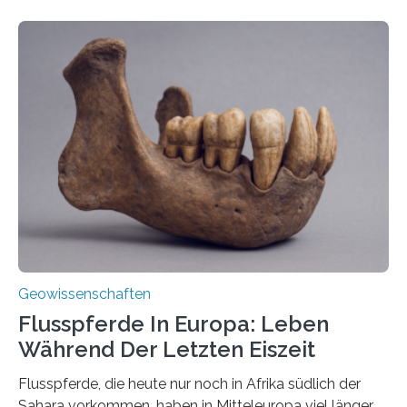
entstehen Erschütterungen – Tremore genannt –
erzeugt durch Magma oder Gase, die sich durch
Schlote einen Weg nach oben bahnen? Jun.-Prof. Dr.
Miriam Christina Reiss, Vulkanseismologin an der
Johannes Gutenberg-Universität Mainz (JGU), und ihr
Team haben am Vulkan Oldoinyo Lengai in Tansania
solche Tremore lokalisiert. „Wir konnten die Tremore
nicht nur nachweisen, sondern ihren Ort in…
Geowissenschaften
Flusspferde In Europa: Leben
Während Der Letzten Eiszeit
Flusspferde, die heute nur noch in Afrika südlich der
Sahara vorkommen, haben in Mitteleuropa viel länger