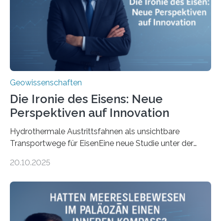
Geowissenschaften
Die Ironie des Eisens: Neue
Perspektiven auf Innovation
Hydrothermale Austrittsfahnen als unsichtbare
Transportwege für EisenEine neue Studie unter der
Leitung des MARUM – Zentrum für Marine
20.10.2025
Umweltwissenschaften der Universität Bremen –
beleuchtet, wie hydrothermale Quellen am
Meeresboden die Eisenverfügbarkeit und den globalen
Stoffkreislauf im Ozean prägen. Die Überblicksstudie
mit dem Titel „Iron’s Irony“ ist in Communications Earth