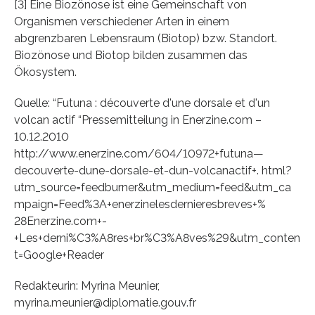
[3] Eine Biozönose ist eine Gemeinschaft von
Organismen verschiedener Arten in einem
abgrenzbaren Lebensraum (Biotop) bzw. Standort.
Biozönose und Biotop bilden zusammen das
Ökosystem.
Quelle: “Futuna : découverte d'une dorsale et d'un
volcan actif “Pressemitteilung in Enerzine.com –
10.12.2010
http://www.enerzine.com/604/10972+futuna—
decouverte-dune-dorsale-et-dun-volcanactif+. html?
utm_source=feedburner&utm_medium=feed&utm_ca
mpaign=Feed%3A+enerzinelesdernieresbreves+%
28Enerzine.com+-
+Les+derni%C3%A8res+br%C3%A8ves%29&utm_conten
t=Google+Reader
Redakteurin: Myrina Meunier,
myrina.meunier@diplomatie.gouv.fr