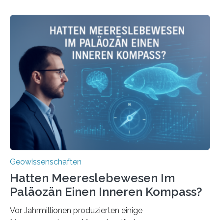
Umweltwissenschaften der Universität Bremen –
beleuchtet, wie hydrothermale Quellen am
Meeresboden die Eisenverfügbarkeit und den globalen
Stoffkreislauf im Ozean prägen. Die Überblicksstudie
mit dem Titel „Iron’s Irony“ ist in Communications Earth
& Environment erschienen. Die Studie fasst bestehende
Forschungsergebnisse zusammen und interpretiert sie
neu, um zu erklären, wie Eisen, das aus hydrothermalen
Systemen freigesetzt wird, über ganze Ozeanbecken
transportiert werden kann. „Das…
Geowissenschaften
Hatten Meereslebewesen Im
Paläozän Einen Inneren Kompass?
Vor Jahrmillionen produzierten einige