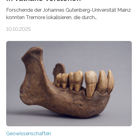
Forschende der Johannes Gutenberg-Universität Mainz
konnten Tremore lokalisieren, die durch
Magmabewegungen ausgelöst werden. Wie tickt ein
10.10.2025
Vulkan? Was passiert in der Erde darunter? Wo
entstehen Erschütterungen – Tremore genannt –
erzeugt durch Magma oder Gase, die sich durch
Schlote einen Weg nach oben bahnen? Jun.-Prof. Dr.
Miriam Christina Reiss, Vulkanseismologin an der
Johannes Gutenberg-Universität Mainz (JGU), und ihr
Team haben am Vulkan Oldoinyo Lengai in Tansania
solche Tremore lokalisiert. „Wir konnten die Tremore
nicht nur nachweisen, sondern ihren Ort in…
Geowissenschaften