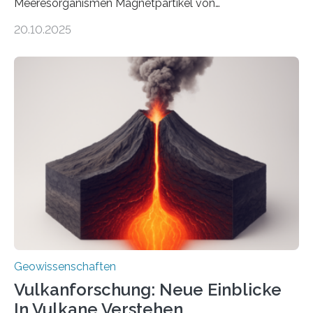
Meeresorganismen Magnetpartikel von
ungewöhnlicher Größe, die heute als Fossilien in
20.10.2025
Sedimenten zu finden sind. Nun ist es einem
internationalen Team gelungen, die magnetischen
Domänen auf einem dieser „Riesenmagnetfossilien” mit
einer raffinierten Methode an der Diamond-
Röntgenquelle zu kartieren. Ihre Analyse zeigt, dass
diese Partikel es den Organismen ermöglicht haben
könnten, winzige Schwankungen sowohl in der
Richtung als auch in der Intensität des Erdmagnetfelds
wahrzunehmen. Dadurch konnten sie sich verorten und
über den Ozean navigieren. Vor einigen Jahren…
Geowissenschaften
Vulkanforschung: Neue Einblicke
In Vulkane Verstehen